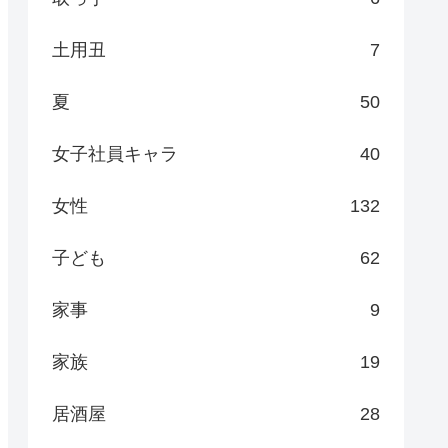
土用丑
7
夏
50
女子社員キャラ
40
女性
132
子ども
62
家事
9
家族
19
居酒屋
28