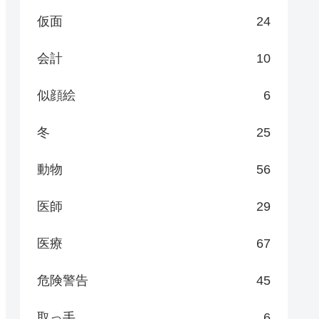
仮面
24
会計
10
似顔絵
6
冬
25
動物
56
医師
29
医療
67
危険警告
45
取っ手
6