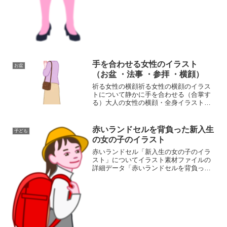
手を合わせる女性のイラスト
お盆
（お盆 ・法事 ・参拝 ・横顔）
祈る女性の横顔祈る女性の横顔のイラス
トについて静かに手を合わせる（合掌す
る）大人の女性の横顔・全身イラスト素
材です。 派手さを抑えた落ち着いた私服
（紫のシャツにロングスカート、ショル
ダーバッグ）を着用しているため、お盆
赤いランドセルを背負った新入生
子ども
の帰省やお墓参り、初盆...
の女の子のイラスト
赤いランドセル「新入生の女の子のイラ
スト」についてイラスト素材ファイルの
詳細データ「赤いランドセルを背負った
新入生の女の子のイラスト」の画像ファ
イル情報ファイル名:ichinensei-girl02.png
ファイルタイプ:image/PNG...