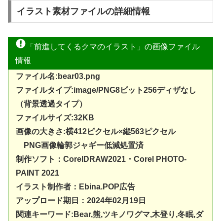
イラスト素材ファイルの詳細情報
「前進してくるクマのイラスト」の画像ファイル
情報
ファイル名:bear03.png
ファイルタイプ:image/PNG8ビット256ディザなし
（背景透過タイプ）
ファイルサイズ:32KB
画像の大きさ:横412ピクセル×縦563ピクセル
PNG画像輪郭ジャギー低減処置済
制作ソフト：
CorelDRAW20
21・Corel PHOTO-
PAINT 2021
イラスト制作者：Ebina.POP広告
アップロード期日：2024年02月19日
関連キーワード:Bear,熊,ツキノワグマ,木登り,冬眠,ダ