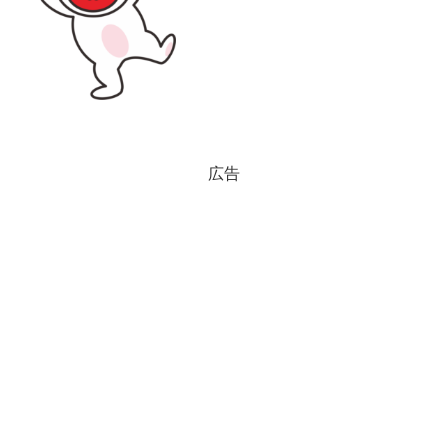
ル名:usagi02.pngファイルタイ
プ:image/PNG（背景透過）ファイルサイ
ズ:24KB...
広告