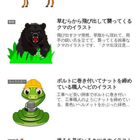
ァイルタイプ:image/PNG（背景透過）フ
ァイルサイズ:17KBサイズ:653X...
草むらから飛び出して襲ってくる
動物
クマのイラスト
飛び出すクマ突然、草陰から現れて、両
手の鋭い爪を立てて、襲ってくる凶暴な
クマのイラストです。「クマ出没注意」
の看板イラストとして効果的です。同カ
テゴリーのイラストが豊富な素材ページ
ボルトに巻き付いてナットを締め
キャラクター
ている職人ヘビのイラスト
工事ヘビ長い胴体でボルトに巻き付い
て、工事職人のようにナットを締めてい
る、黄色いヘルメットをかぶった緑色の
可愛いヘビのイラストです。同じジャン
ルのイラストがある素材ページもご覧く
ださいキャラクターイラスト素材集動物
イラスト素材集