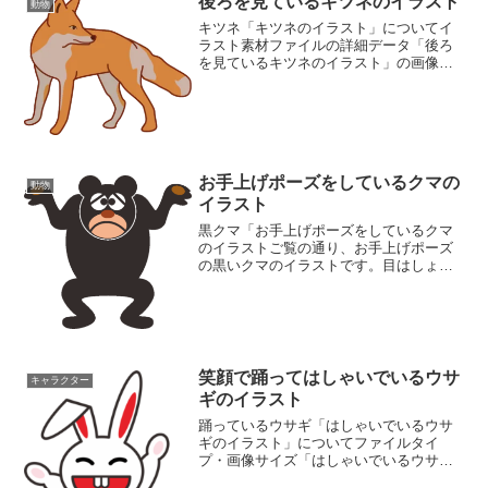
後ろを見ているキツネのイラスト
動物
キツネ「キツネのイラスト」についてイ
ラスト素材ファイルの詳細データ「後ろ
を見ているキツネのイラスト」の画像フ
ァイル情報ファイル名:fox.pngファイルタ
イプ:image/PNG8ビット256ディザなし
（背景透過タイプ）ファイルサイズ:37...
お手上げポーズをしているクマの
動物
イラスト
黒クマ「お手上げポーズをしているクマ
のイラストご覧の通り、お手上げポーズ
の黒いクマのイラストです。目はしょぼ
くれて、口元はへの字に下がっていま
す。肘を下げて両手を半上げしている困
ったポーズのクマ。ひょうきんな格好で
すが、可愛そうな格好でもあ...
笑顔で踊ってはしゃいでいるウサ
キャラクター
ギのイラスト
踊っているウサギ「はしゃいでいるウサ
ギのイラスト」についてファイルタイ
プ・画像サイズ「はしゃいでいるウサギ
のイラスト」の画像ファイル情報ファイ