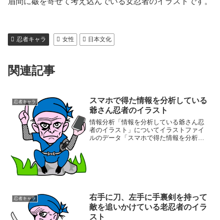
眉間に皺を寄せて考え込んでいる女忍者のイラストです。
忍者キャラ
女性
日本文化
関連記事
スマホで得た情報を分析している
忍者キャラ
爺さん忍者のイラスト
情報分析「情報を分析している爺さん忍
者のイラスト」についてイラストファイ
ルのデータ「スマホで得た情報を分析し
ている爺さん忍者のイラスト」の画像フ
ァイル情報ファイル名:sumaho.pngファ
イルタイプ:image/PNG8ビット256ディ
ザ...
右手に刀、左手に手裏剣を持って
忍者キャラ
敵を追いかけている老忍者のイラ
スト