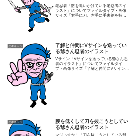
老忍者「敵を追いかけている老忍者のイ
ラスト」についてファイルタイプ・画像
サイズ「右手に刀、左手に手裏剣を持っ
て敵を追いかけている老忍者のイラス
ト」の画像ファイル情報ファイル
名:oikakeru.pngファイルタイ
プ:image/PNG8ビッ...
了解と仲間にVサインを送ってい
忍者キャラ
る爺さん忍者のイラスト
Vサイン「Vサインを送っている爺さん忍
者のイラスト」についてファイルタイ
プ・画像サイズ「了解と仲間にVサインを
送っている爺さん忍者のイラスト」の画
像ファイル情報ファイル名:vsign.pngファ
イルタイプ:image/PNG8ビット256デ...
腰を低くして刀を抜こうとしてい
忍者キャラ
る爺さん忍者のイラスト
マジっすか！「刀を抜こうとしている爺