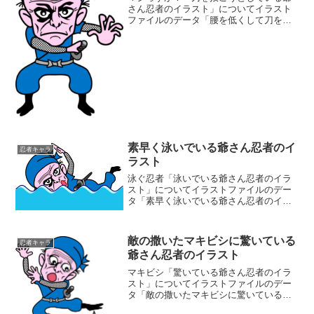
さん忍者のイラスト」についてイラスト
ファイルのデータ「腰を低くして刀を抜
こうとしている爺さん忍者のイラスト」
の画像ファイル情報ファイル
名:mazissuka.pngファイルタイ
プ:image/PNG8ビッ...
素早く泳いでいる爺さん忍者のイ
忍者キャラ
ラスト
泳ぐ忍者「泳いでいる爺さん忍者のイラ
スト」についてイラストファイルのデー
タ「素早く泳いでいる爺さん忍者のイラ
スト」の画像ファイル情報ファイル
名:oyogu.pngファイルタイ
プ:image/PNG8ビット256ディザなし（背
敵の撒いたマキビシに驚いている
忍者キャラ
景透過タイプ）フ...
爺さん忍者のイラスト
マキビシ「驚いている爺さん忍者のイラ
スト」についてイラストファイルのデー
タ「敵の撒いたマキビシに驚いている爺
さん忍者のイラスト」の画像ファイル情