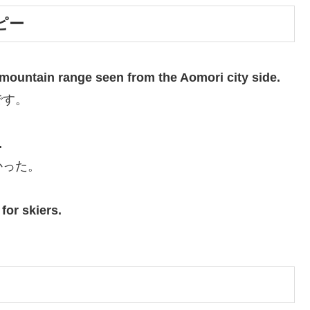
ピー
a mountain range seen from the Aomori city side.
です。
.
かった。
for skiers.