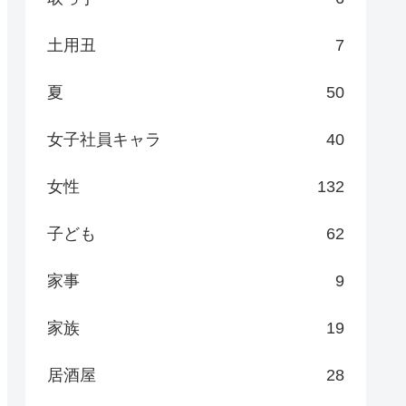
土用丑
7
夏
50
女子社員キャラ
40
女性
132
子ども
62
家事
9
家族
19
居酒屋
28