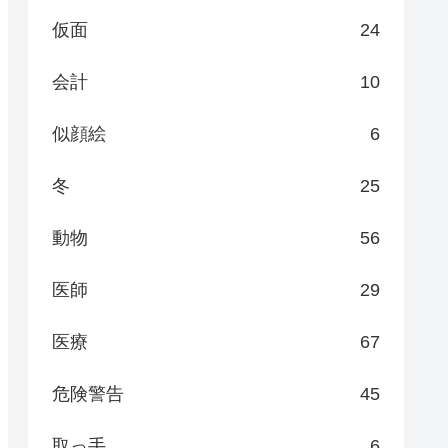
仮面
24
会計
10
似顔絵
6
冬
25
動物
56
医師
29
医療
67
危険警告
45
取っ手
6