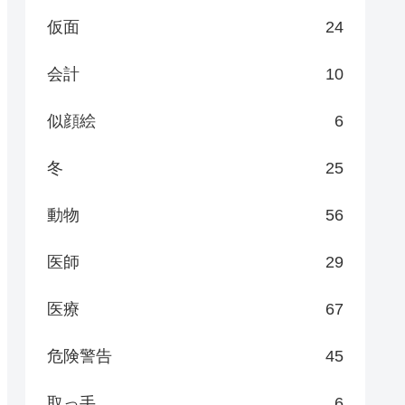
仮面
24
会計
10
似顔絵
6
冬
25
動物
56
医師
29
医療
67
危険警告
45
取っ手
6