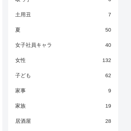
土用丑
7
夏
50
女子社員キャラ
40
女性
132
子ども
62
家事
9
家族
19
居酒屋
28