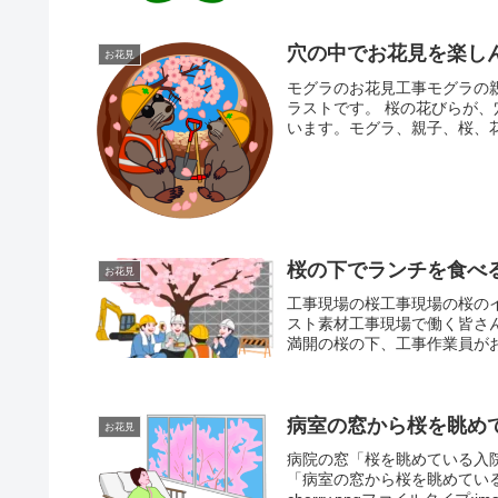
穴の中でお花見を楽し
お花見
モグラのお花見工事モグラの
ラストです。 桜の花びらが
います。モグラ、親子、桜、花
桜の下でランチを食べ
お花見
工事現場の桜工事現場の桜の
スト素材工事現場で働く皆さ
満開の桜の下、工事作業員がお
病室の窓から桜を眺め
お花見
病院の窓「桜を眺めている入
「病室の窓から桜を眺めている入