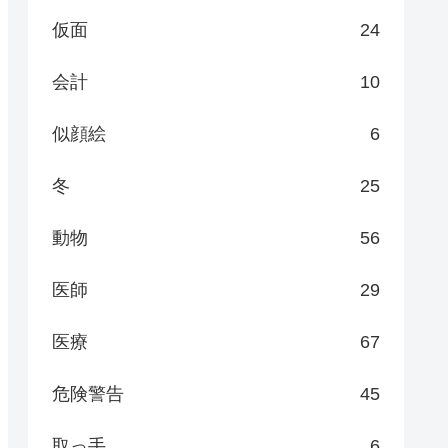
仮面
24
会計
10
似顔絵
6
冬
25
動物
56
医師
29
医療
67
危険警告
45
取っ手
6