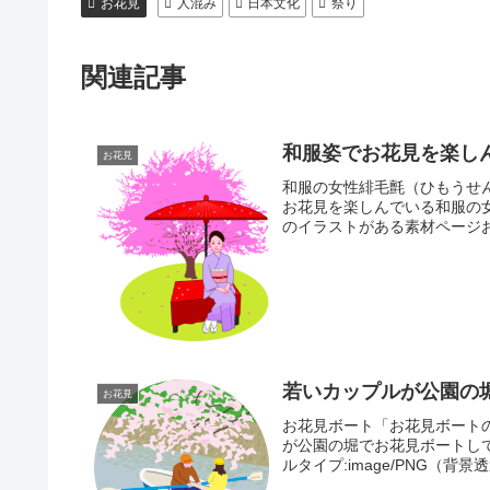
お花見
人混み
日本文化
祭り
関連記事
和服姿でお花見を楽し
お花見
和服の女性緋毛氈（ひもうせ
お花見を楽しんでいる和服の
のイラストがある素材ページお
若いカップルが公園の
お花見
お花見ボート「お花見ボート
が公園の堀でお花見ボートしてい
ルタイプ:image/PNG（背