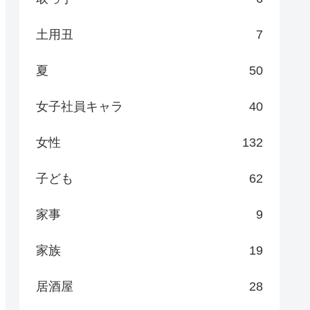
土用丑
7
夏
50
女子社員キャラ
40
女性
132
子ども
62
家事
9
家族
19
居酒屋
28