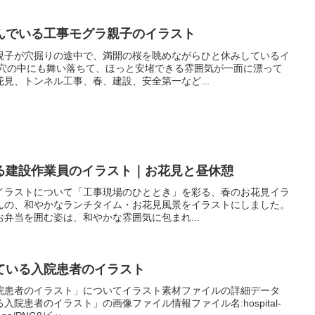
んでいる工事モグラ親子のイラスト
親子が穴掘りの途中で、満開の桜を眺めながらひと休みしているイ
、穴の中にも舞い落ちて、ほっと安堵できる雰囲気が一面に漂って
見、トンネル工事、春、建設、安全第一など...
る建設作業員のイラスト｜お花見と昼休憩
イラストについて「工事現場のひととき」を彩る、春のお花見イラ
んの、和やかなランチタイム・お花見風景をイラストにしました。
弁当を囲む姿は、和やかな雰囲気に包まれ...
ている入院患者のイラスト
院患者のイラスト」についてイラスト素材ファイルの詳細データ
院患者のイラスト」の画像ファイル情報ファイル名:hospital-