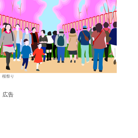
桜祭り
広告