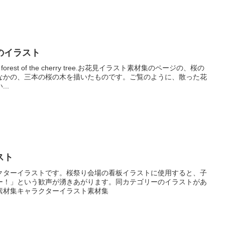
のイラスト
orest of the cherry tree.お花見イラスト素材集のページの、桜の
なかの、三本の桜の木を描いたものです。ご覧のように、散った花
..
スト
クターイラストです。桜祭り会場の看板イラストに使用すると、子
ー！」という歓声が湧きあがります。同カテゴリーのイラストがあ
素材集キャラクターイラスト素材集