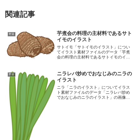
関連記事
芋煮会の料理の主材料であるサト
野菜
イモのイラスト
サトイモ「サトイモのイラスト」につい
てイラスト素材ファイルのデータ「芋煮
会の料理の主材料であるサトイモのイラ
スト」の画像ファイル情報ファイル
名:taro.pngファイルタイプ:image/PNG8
ビット256ディザなし（背景透過タイプ）
ニラレバ炒めでおなじみのニラの
野菜
ファ...
イラスト
ニラ「ニラのイラスト」についてイラス
ト素材ファイルのデータ「ニラレバ炒め
でおなじみのニラのイラスト」の画像フ
ァイル情報ファイル名:chinese-chive.png
ファイルタイプ:image/PNG8ビット256デ
ィザなし（背景透過タイプ）...