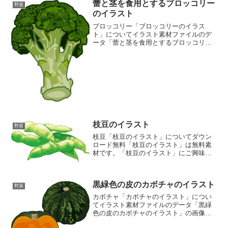
蕾と茎を食用とするブロッコリー
野菜
のイラスト
ブロッコリー「ブロッコリーのイラス
ト」についてイラスト素材ファイルのデ
ータ「蕾と茎を食用とするブロッコリー
のイラスト」の画像ファイル情報ファイ
ル名:broccoli.pngファイルタイ
プ:image/PNG8ビット256ディザなし（背
景透過...
枝豆のイラスト
野菜
枝豆「枝豆のイラスト」についてダウン
ロード無料「枝豆のイラスト」は無料素
材です。「枝豆のイラスト」にご興味を
お持ちの方は、「ご利用について」をご
一読くださいますようお願いいたしま
す。 ファイルタイプ・画像サイズ「枝豆
黒緑色の皮のカボチャのイラスト
のイラスト」の画像ファイ...
野菜
カボチャ「カボチャのイラスト」につい
てイラスト素材ファイルのデータ「黒緑
色の皮のカボチャのイラスト」の画像フ
ァイル情報ファイル名:squash.pngファイ