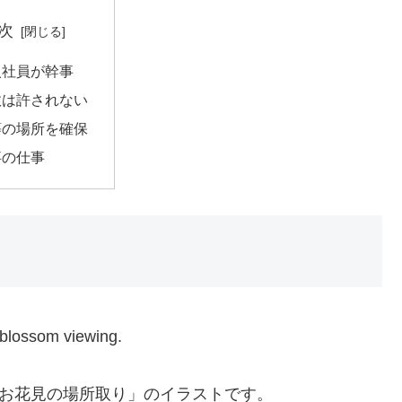
次
入社員が幹事
敗は許されない
等の場所を確保
事の仕事
y-blossom viewing.
お花見の場所取り」のイラストです。