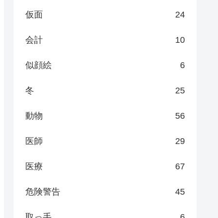
仮面
24
会計
10
似顔絵
6
冬
25
動物
56
医師
29
医療
67
危険警告
45
取っ手
6