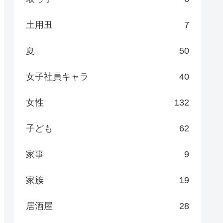
土用丑
7
夏
50
女子社員キャラ
40
女性
132
子ども
62
家事
9
家族
19
居酒屋
28