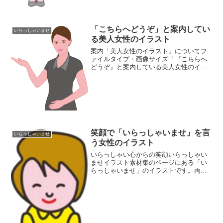
「こちらへどうぞ」と案内してい
いらっしゃいませ
る美人女性のイラスト
案内「美人女性のイラスト」についてフ
ァイルタイプ・画像サイズ「『こちらへ
どうぞ』と案内している美人女性のイラ
スト」の画像ファイル情報ファイル
名:kochira.pngファイルタイ
プ:image/PNG（背景透過）ファイルサイ
ズ:18KB画像...
笑顔で「いらっしゃいませ」を言
いらっしゃいませ
う女性のイラスト
いらっしゃい心からの笑顔いらっしゃい
ませイラスト素材集のページにある「い
らっしゃいませ」のイラストです。両手
を前にして、笑顔でお客様をお迎えして
いる女性店員のイラストです。黄色いシ
ャツに赤いスカート、それに赤い靴と、
ラフな格好ですが彼女の笑...