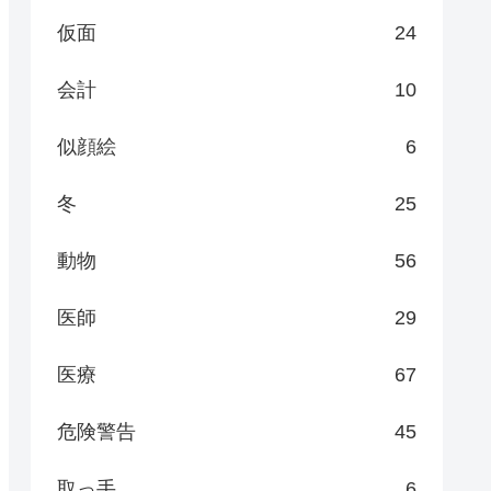
仮面
24
会計
10
似顔絵
6
冬
25
動物
56
医師
29
医療
67
危険警告
45
取っ手
6