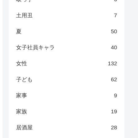
土用丑
7
夏
50
女子社員キャラ
40
女性
132
子ども
62
家事
9
家族
19
居酒屋
28