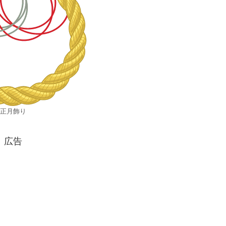
正月飾り
広告