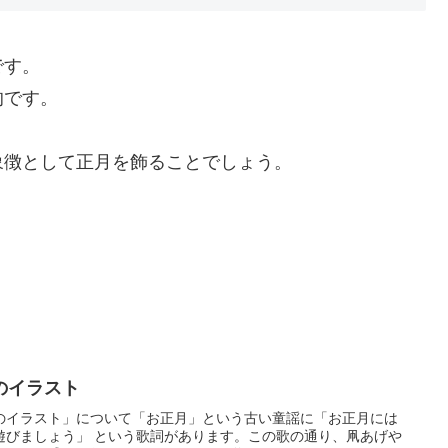
です。
的です。
象徴として正月を飾ることでしょう。
のイラスト
のイラスト」について「お正月」という古い童謡に「お正月には
遊びましょう」 という歌詞があります。この歌の通り、凧あげや