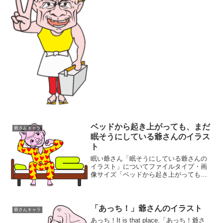
知じゃないかもしれませんが。爺さんキ
ャラのページにアップしたイラスト素材
です。いささか年を食っておりますが、
迅速丁寧がモットーの出前...
ベッドから起き上がっても、まだ
爺さんキャラ
眠そうにしている爺さんのイラス
ト
眠い爺さん「眠そうにしている爺さんの
イラスト」についてファイルタイプ・画
像サイズ「ベッドから起き上がっても、
まだ眠そうにしている爺さんのイラス
ト」の画像ファイル情報ファイル
名:nemutai-jii.pngファイルタイ
プ:image/PNG...
「あっち！」爺さんのイラスト
爺さんキャラ
あっち！It is that place.「あっち！爺さ