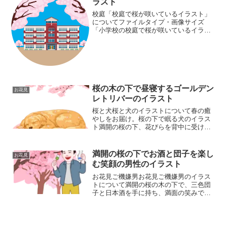
ラスト
校庭「校庭で桜が咲いているイラスト」
についてファイルタイプ・画像サイズ
「小学校の校庭で桜が咲いているイラス
ト」の画像ファイル情報ファイル
名:koutei.pngファイルタイ
プ:image/PNG（背景透過タイプ）ファイ
ルサイズ:31KB画像...
桜の木の下で昼寝するゴールデン
お花見
レトリバーのイラスト
桜と犬桜と犬のイラストについて春の癒
やしをお届け。桜の下で眠る犬のイラス
ト満開の桜の下、花びらを背中に受けて
心地よさそうに眠るゴールデンレトリバ
ーのイラストをアップしました。ピンク
の桜の絨毯（じゅうたん）の上で気持ち
満開の桜の下でお酒と団子を楽し
お花見
よさそうに眠っています。...
む笑顔の男性のイラスト
お花見ご機嫌男お花見ご機嫌男のイラス
トについて満開の桜の木の下で、三色団
子と日本酒を手に持ち、満面の笑みでお
花見を満喫している男性のイラストで
す。春の行事案内、お花見イベントのチ
ラシ、旅行・レジャー特集のWebバナ
ー、シニアの余暇を紹介する...