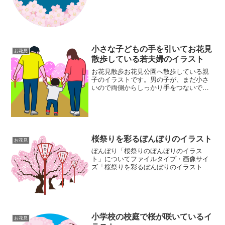
ァイルタイプ:image/PNG（背景透過タイ
プ）ファイルサイズ:43KB画像...
小さな子どもの手を引いてお花見
お花見
散歩している若夫婦のイラスト
お花見散歩お花見公園へ散歩している親
子のイラストです。男の子が、まだ小さ
いので両側からしっかり手をつないでい
る若夫婦の図です。同カテゴリーのイラ
ストがある素材ページお花見イラスト素
材集かわいいイラストもありますので、
お花見イラスト素材集へご...
桜祭りを彩るぼんぼりのイラスト
お花見
ぼんぼり「桜祭りのぼんぼりのイラス
ト」についてファイルタイプ・画像サイ
ズ「桜祭りを彩るぼんぼりのイラスト」
の画像ファイル情報ファイル
名:sakurabonbori.pngファイルタイ
プ:image/PNG（背景透過タイプ）ファイ
ルサイズ:5...
小学校の校庭で桜が咲いているイ
お花見