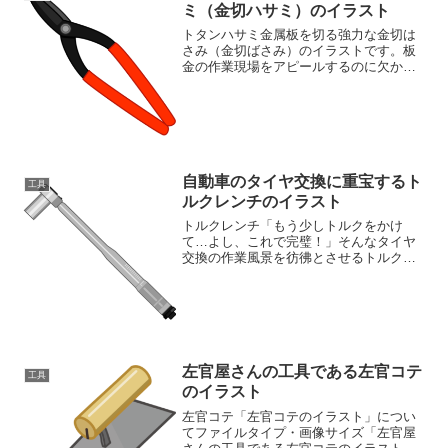
ミ（金切ハサミ）のイラスト
トタンハサミ金属板を切る強力な金切は
さみ（金切ばさみ）のイラストです。板
金の作業現場をアピールするのに欠かせ
ないイラスト素材です。工具のイラスト
が豊富な素材ページもご覧ください工具
イラスト素材集
自動車のタイヤ交換に重宝するト
工具
ルクレンチのイラスト
トルクレンチ「もう少しトルクをかけ
て…よし、これで完璧！」そんなタイヤ
交換の作業風景を彷彿とさせるトルクレ
ンチのイラスト素材です。取扱説明書、
工具カタログ、安全啓蒙資料などに最適
なイラストです。正確なトルク管理の重
要性を視覚的に伝え、作業の...
左官屋さんの工具である左官コテ
工具
のイラスト
左官コテ「左官コテのイラスト」につい
てファイルタイプ・画像サイズ「左官屋