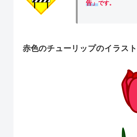
告」
です。
赤色のチューリップのイラス