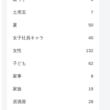
土用丑
7
夏
50
女子社員キャラ
40
女性
132
子ども
62
家事
9
家族
19
居酒屋
28