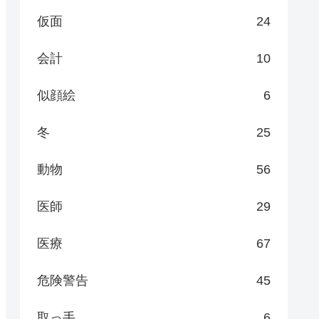
仮面
24
会計
10
似顔絵
6
冬
25
動物
56
医師
29
医療
67
危険警告
45
取っ手
6