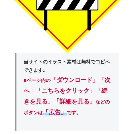
当サイトのイラスト素材は無料でコピペ
できます。
「ダウンロード」
「次
■ページ内の
へ」「こちらをクリック」「続
きを見る」「詳細を見る」
などの
「広告」
ボタンは
です。