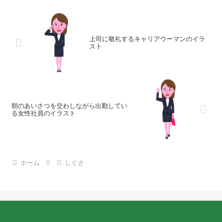
上司に敬礼するキャリアウーマンのイラ
スト
朝のあいさつを交わしながら出勤してい
る女性社員のイラスト
ホーム
しぐさ