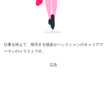
バックシャン
仕事を終えて、帰宅する後姿がバックシャンのキャリアウ
ーマンのイラストです。
広告