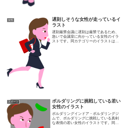
遅刻しそうな女性が走っているイ
女性
ラスト
遅刻厳禁会議に遅刻は厳禁であるため、
急いで会議室に向かっている女性のイラ
ストです。同カテゴリーのイラストは
「女性イラスト素材集」のページにあり
ます
ボルダリングに挑戦している若い
スポーツ
女性のイラスト
ボルダリングインドア・ボルダリングジ
ムで、ボルダリングに挑戦している真剣
な表情の若い女性のイラストです。同カ
テゴリーのイラストがある素材ページ女