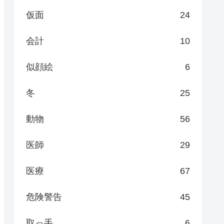
仮面
24
会計
10
似顔絵
6
冬
25
動物
56
医師
29
医療
67
危険警告
45
取っ手
6