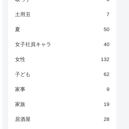
土用丑
7
夏
50
女子社員キャラ
40
女性
132
子ども
62
家事
9
家族
19
居酒屋
28