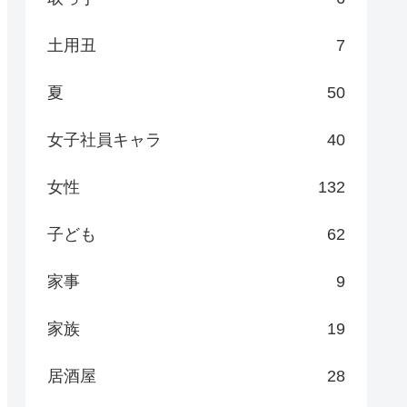
土用丑
7
夏
50
女子社員キャラ
40
女性
132
子ども
62
家事
9
家族
19
居酒屋
28