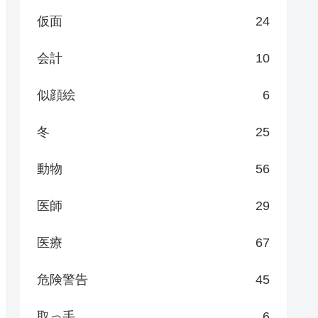
仮面
24
会計
10
似顔絵
6
冬
25
動物
56
医師
29
医療
67
危険警告
45
取っ手
6