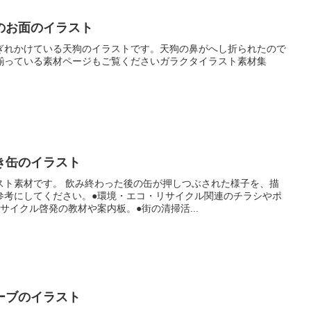
のお面のイラスト
ぎれかけている天狗のイラストです。天狗の鼻がへし折られたので
揃っている素材ページもご覧くださいガラクタイラスト素材集
き缶のイラスト
スト素材です。 飲み終わった後の缶が押しつぶされた様子を、描
参考にしてください。●環境・エコ・リサイクル関連のチラシやポ
サイクル啓発の教材や案内板。●街の清掃活...
ーブのイラスト