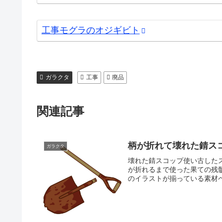
工事モグラのオジギビト
ガラクタ
工事
廃品
関連記事
柄が折れて壊れた錆ス
ガラクタ
壊れた錆スコップ使い古した
が折れるまで使った果ての残
のイラストが揃っている素材