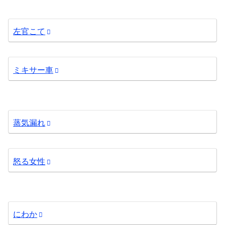
左官こて
ミキサー車
蒸気漏れ
怒る女性
にわか