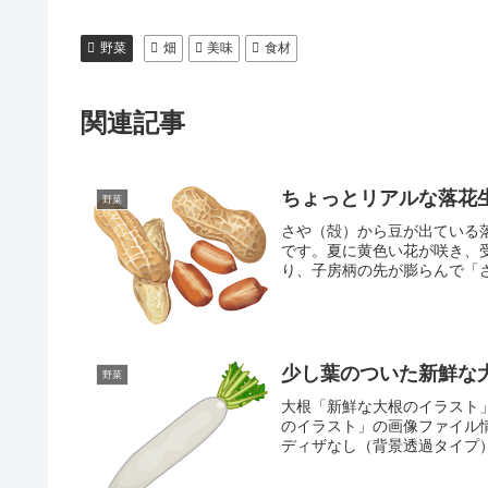
野菜
畑
美味
食材
関連記事
ちょっとリアルな落花
野菜
さや（殻）から豆が出ている
です。夏に黄色い花が咲き、
り、子房柄の先が膨らんで「さ
少し葉のついた新鮮な
野菜
大根「新鮮な大根のイラスト
のイラスト」の画像ファイル情報ファ
ディザなし（背景透過タイプ）フ