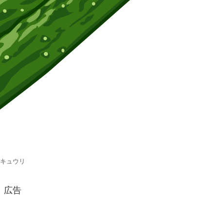
キュウリ
広告