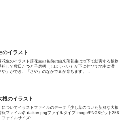
生のイラスト
落花生のイラスト落花生の名前の由来落花生は地下で結実する植物
受粉して数日たつと子房柄（しぼうへい）が下に伸びて地中に潜
や」ができ、「さや」のなかで豆が育ちます。...
大根のイラスト
」についてイラストファイルのデータ「少し葉のついた新鮮な大根
イル名:daikon.pngファイルタイプ:image/PNG8ビット256
ァイルサイズ:...