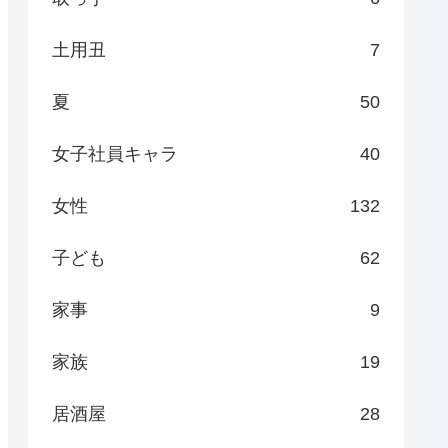
土用丑
7
夏
50
女子社員キャラ
40
女性
132
子ども
62
家事
9
家族
19
居酒屋
28