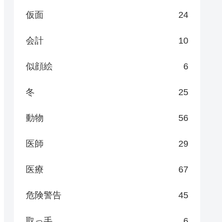
仮面
24
会計
10
似顔絵
6
冬
25
動物
56
医師
29
医療
67
危険警告
45
取っ手
6