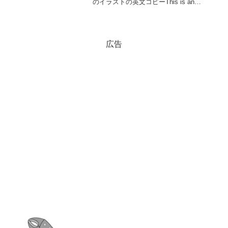
のイラストの英文コピーThis is an
illustration of a temporary frame hammer
used by a temporary f...
広告