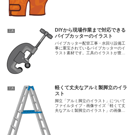
名:kawate.pngファイルタイ
プ:image/PNG8ビット256ディザなし（背
景透過タイプ）ファ...
DIYから現場作業まで対応できる
工具
パイプカッターのイラスト
パイプカッター配管工事・水回り設備工
事に重宝されているパイプカッターのイ
ラスト素材です。工具のイラストが豊富
な素材ページもご覧ください工具イラス
ト素材集
軽くて丈夫なアルミ製脚立のイラ
工具
スト
脚立「アルミ脚立のイラスト」について
ファイルタイプ・画像サイズ「軽くて丈
夫なアルミ製脚立のイラスト」の画像フ
ァイル情報ファイル名:kyatatsu02.pngフ
ァイルタイプ:image/PNG（背景透過）フ
ァイルサイズ:18KB画像の大きさ...