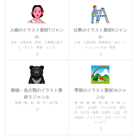
人物のイラスト素材7ジャン
仕事のイラスト素材6ジャン
ル
ル
女性・水着女性・男性・工事職人爺さ
工具・工事現場・事務用品・会計・い
ん・子ども・家族・ しぐさ
らっしゃいませ・医師
動物・魚介類のイラスト素
季節のイラスト素材16ジャ
材５ジャンル
ンル
動物一般・鳥・猫・犬・魚介類
春一般・夏一般・秋一般・冬一般・ひ
な祭り・お花見・ 子どもの日・母の
日・父の日・梅雨・土用丑・お盆・ 雪
の結晶・クリスマス・正月・バレンタ
インデー