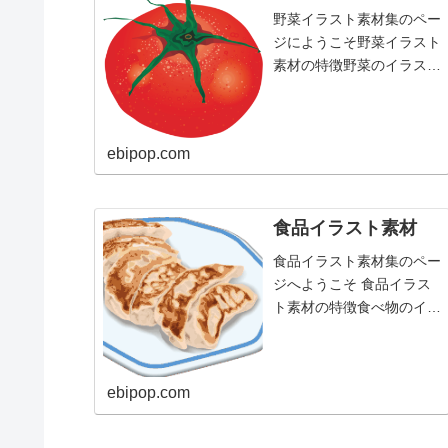
野菜イラスト素材集のペー
ジにようこそ野菜イラスト
素材の特徴野菜のイラスト
素材には、商売繁盛を呼び
込む力があります。野菜の
「野」は、ビジネスシーン
ebipop.com
です。愛情を持って「野」
を耕し、「野」の「菜」を
育てれば、大きな収穫を得
ることができます。清楚
食品イラスト素材
で...
食品イラスト素材集のペー
ジへようこそ 食品イラス
ト素材の特徴食べ物のイラ
スト素材は見る人を安心さ
せます。食べ物は、食料と
して生命維持に関わる重要
ebipop.com
性を持っているため、その
存在感に安堵するからでし
ょう。食料に不自由が無け