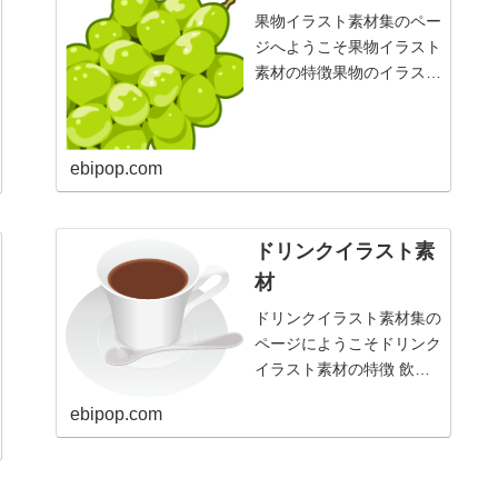
果物イラスト素材集のペー
ジへようこそ果物イラスト
素材の特徴果物のイラスト
はカラフルな色合いがポイ
ントです。鮮やかな色彩が
果物の魅力であるように、
ebipop.com
果物のイラストの魅力でも
あるのです。果物の絵は、
その絵の置かれた場所に賑
ドリンクイラスト素
わいと富裕な雰囲気を作
り...
材
ドリンクイラスト素材集の
ページにようこそドリンク
イラスト素材の特徴 飲み
物のイラスト素材のイメー
ebipop.com
ジは休息です。ドリンクの
イラストには、心地よいリ
ラックスタイムの雰囲気が
漂っています。ドリンクイ