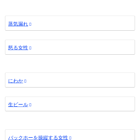
蒸気漏れ
怒る女性
にわか
生ビール
バックホーを操縦する女性