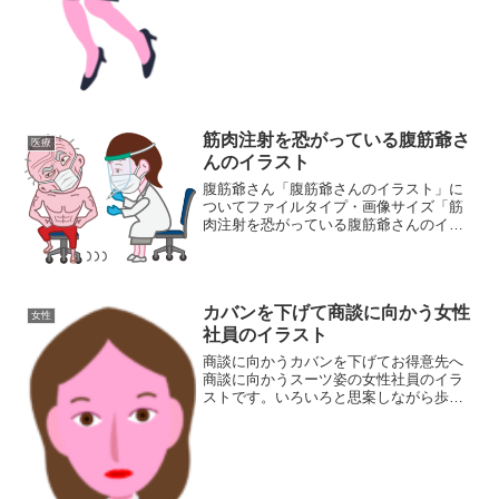
筋肉注射を恐がっている腹筋爺さ
医療
んのイラスト
腹筋爺さん「腹筋爺さんのイラスト」に
ついてファイルタイプ・画像サイズ「筋
肉注射を恐がっている腹筋爺さんのイラ
スト」の画像ファイル情報ファイル
名:kinnikujiji.pngファイルタイ
プ:image/PNG（背景透過タイプ）ファイ
ルサイズ...
カバンを下げて商談に向かう女性
女性
社員のイラスト
商談に向かうカバンを下げてお得意先へ
商談に向かうスーツ姿の女性社員のイラ
ストです。いろいろと思案しながら歩い
ています。同カテゴリーのイラストは
「女性イラスト素材集」にあります女性
イラスト素材集