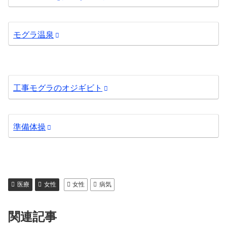
モグラ温泉
工事モグラのオジギビト
準備体操
医療
女性
女性
病気
関連記事