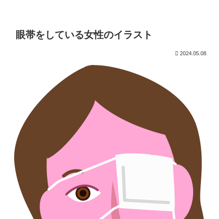
眼帯をしている女性のイラスト
2024.05.08