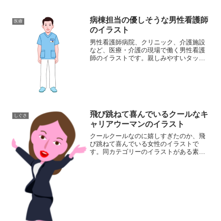
病棟担当の優しそうな男性看護師
医療
のイラスト
男性看護師病院、クリニック、介護施設
など、医療・介護の現場で働く男性看護
師のイラストです。親しみやすいタッチ
と清潔感のあるユニフォームで、患者さ
んやご家族に安心感と信頼感を与えるイ
ラスト素材です。同ジャンルのイラスト
が豊富な素材ページ医療イ...
飛び跳ねて喜んでいるクールなキ
しぐさ
ャリアウーマンのイラスト
クールクールなのに嬉しすぎたのか、飛
び跳ねて喜んでいる女性のイラストで
す。同カテゴリーのイラストがある素材
ページ女性イラスト素材集しぐさイラス
ト素材集