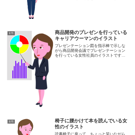
カテゴリーのイラストがある素材ページ
防犯イラスト素材集女性イラスト素材集
防災イラスト素材集
商品開発のプレゼンを行っている
女性
キャリアウーマンのイラスト
プレゼンテーション図を指示棒で示しな
がら商品開発会議でプレゼンテーション
を行っている女性社員のイラストです。
同カテゴリーのイラスト素材は「女性イ
ラスト素材集」のページにあります女性
イラスト素材集
椅子に腰かけて本を読んでいる女
女性
性のイラスト
読書椅子に座って、ちょっと笑いながら