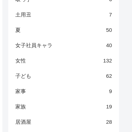
土用丑
7
夏
50
女子社員キャラ
40
女性
132
子ども
62
家事
9
家族
19
居酒屋
28