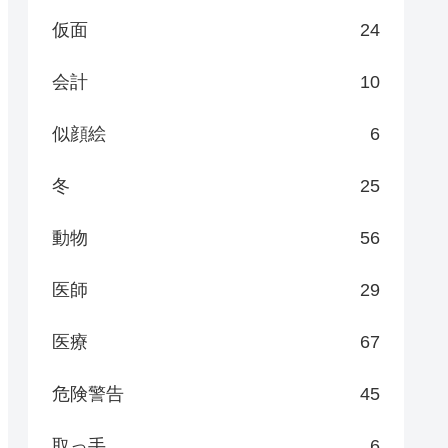
仮面
24
会計
10
似顔絵
6
冬
25
動物
56
医師
29
医療
67
危険警告
45
取っ手
6