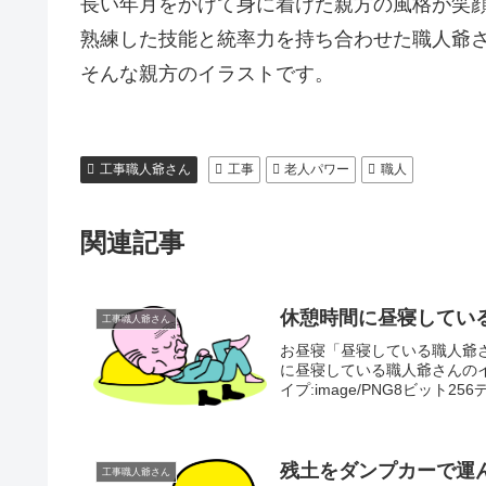
長い年月をかけて身に着けた親方の風格が笑
熟練した技能と統率力を持ち合わせた職人爺
そんな親方のイラストです。
工事職人爺さん
工事
老人パワー
職人
関連記事
休憩時間に昼寝してい
工事職人爺さん
お昼寝「昼寝している職人爺
に昼寝している職人爺さんのイラ
イプ:image/PNG8ビット25
残土をダンプカーで運
工事職人爺さん