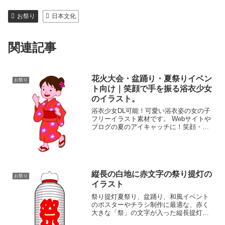
お祭り
日本文化
関連記事
花火大会・盆踊り・夏祭りイベン
お祭り
ト向け｜笑顔で手を振る浴衣少女
のイラスト。
浴衣少女DL可能！可愛い浴衣姿の女の子
フリーイラスト素材です。 Webサイトや
ブログの夏のアイキャッチに！笑顔・元
気・お祭りの雰囲気を演出します。日本
の夏、和装、ゆかた、可愛い、笑顔など
のコンテンツの強化に役立ちます。
PNG、背景透過など使...
縦長の白地に赤文字の祭り提灯の
お祭り
イラスト
祭り提灯夏祭り、盆踊り、和風イベント
のポスターやチラシ制作に最適な、赤く
大きな「祭」の文字が入った縦長提灯の
イラスト素材です。PNG透過画像で、ウ