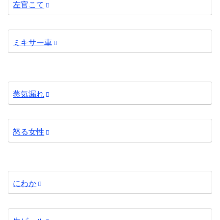
左官こて
ミキサー車
蒸気漏れ
怒る女性
にわか