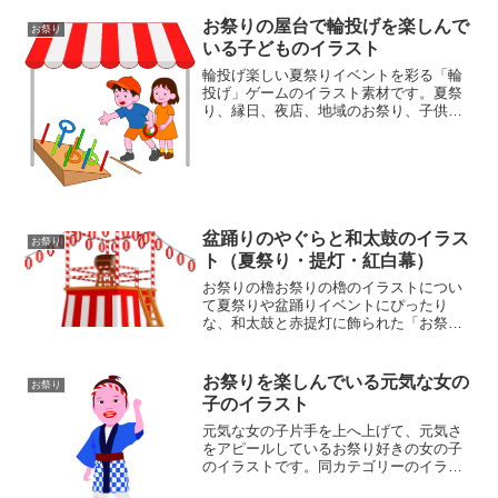
お祭りの屋台で輪投げを楽しんで
お祭り
いる子どものイラスト
輪投げ楽しい夏祭りイベントを彩る「輪
投げ」ゲームのイラスト素材です。夏祭
り、縁日、夜店、地域のお祭り、子供会
のイベント告知などに最適。笑顔の子供
たち、賑やかな屋台の雰囲気を伝える
PNG（透過背景）画像でのご提供です。
販促物やウェブサイトのデ...
盆踊りのやぐらと和太鼓のイラス
お祭り
ト（夏祭り・提灯・紅白幕）
お祭りの櫓お祭りの櫓のイラストについ
て夏祭りや盆踊りイベントにぴったり
な、和太鼓と赤提灯に飾られた「お祭り
の櫓（やぐら）」のイラスト素材です。
紅白幕や階段、提灯の装飾まで細かく描
かれており、夏の地域イベント、自治体
お祭りを楽しんでいる元気な女の
お祭り
のお祭り、納涼祭、幼稚園・...
子のイラスト
元気な女の子片手を上へ上げて、元気さ
をアピールしているお祭り好きの女の子
のイラストです。同カテゴリーのイラス
トがある素材ページお祭りイラスト素材