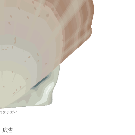
ホタテガイ
広告