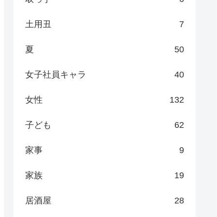
土用丑
7
夏
50
女子社員キャラ
40
女性
132
子ども
62
家事
9
家族
19
居酒屋
28