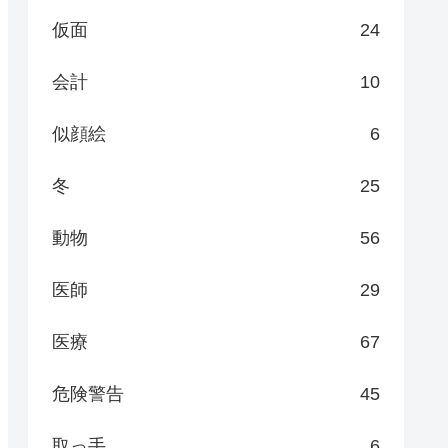
仮面
24
会計
10
似顔絵
6
冬
25
動物
56
医師
29
医療
67
危険警告
45
取っ手
6