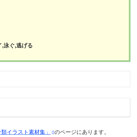
,泳ぐ,逃げる
介類イラスト素材集」
のページにあります。