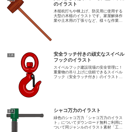
のイラスト
木槌杭打ちや棟上げ、防災用に使用する
大型の木槌のイラストです。家屋解体作
業や土木用の丁張りなど、様々な作業で
使われる木製のハンマーです。樫などの
硬い木で出来ています。工具のイラスト
が豊富にある素材ページもご覧ください
工具イラスト素材集
安全ラッチ付きの頑丈なスイベル
工具
フックのイラスト
スイベルフック建設現場の安全管理に！
重量物の吊り上げに信頼できるスイベル
フック（安全ラッチ付き）のイラスト素
材です。図解資料や安全啓発コンテンツ
に最適。工具イラストが豊富な素材ペー
ジもご覧ください工具イラスト素材集
シャコ万力のイラスト
工具
緑色のシャコ万力「シャコ万力のイラス
ト」についてダウンロード無料ご利用に
ついて同ジャンルのイラスト素材「工具
イラスト素材集」のページに、いろいろ