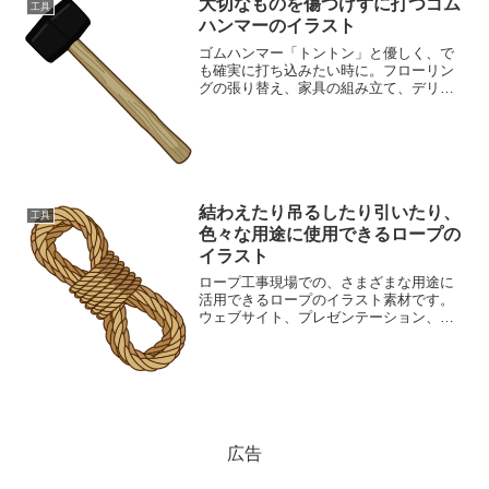
大切なものを傷つけずに打つゴム
工具
ハンマーのイラスト
ゴムハンマー「トントン」と優しく、で
も確実に打ち込みたい時に。フローリン
グの張り替え、家具の組み立て、デリケ
ートな素材の調整など、様々なシーンで
活躍するゴムハンマーのイラスト素材で
す。DIYのイラストとしても、ゴムハンマ
ーは有効です。工具の...
結わえたり吊るしたり引いたり、
工具
色々な用途に使用できるロープの
イラスト
ロープ工事現場での、さまざまな用途に
活用できるロープのイラスト素材です。
ウェブサイト、プレゼンテーション、印
刷物など、幅広いデザインに対応しま
す。シンプルで使いやすいイラストをお
探しの方におすすめです。安全、信頼、
繋がり、などのキーワードに...
広告