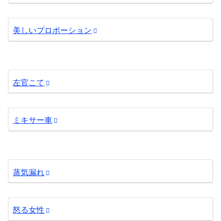
美しいプロポーション
左官こて
ミキサー車
蒸気漏れ
怒る女性