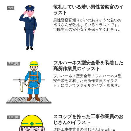
敬礼している若い男性警察官のイ
男性
ラスト
男性警察官頼りがいのありそうな若いお
巡りさんが敬礼しているイラストです。
市民生活の安心安全を保ってくれそうな
笑顔の男性警察官です。同カテゴリーの
イラストがある素材ページ防犯イラスト
素材集男性イラスト素材集防災イラスト
素材集
フルハーネス型安全帯を装着した
工事現場
高所作業員のイラスト
フルハーネス型安全帯「フルハーネス型
安全帯を装着した高所作業員のイラス
ト」についてファイルタイプ・画像サイ
ズ「フルハーネス型安全帯を装着した高
所作業員のイラスト」の画像ファイル情
報ファイル名：anzentai02.pngファイル
タイプ:im...
スコップを持った工事作業員のお
工事現場
じさんのイラスト
道路工事作業員のおじさんHe with a