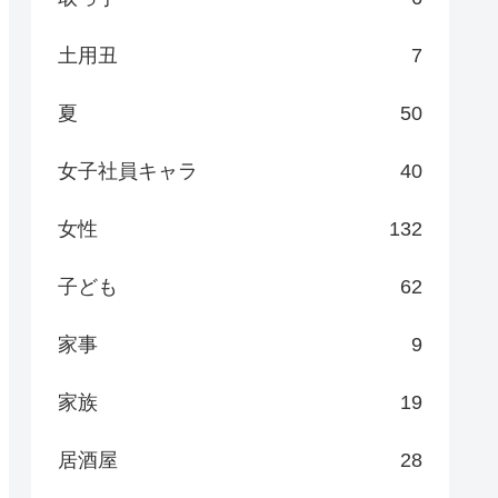
土用丑
7
夏
50
女子社員キャラ
40
女性
132
子ども
62
家事
9
家族
19
居酒屋
28