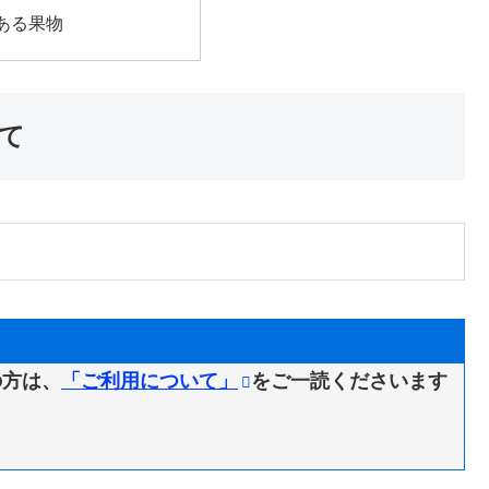
ある果物
て
。
の方は、
「ご利用について」
をご一読くださいます