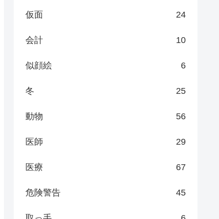
仮面
24
会計
10
似顔絵
6
冬
25
動物
56
医師
29
医療
67
危険警告
45
取っ手
6