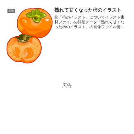
プ・画像サイズ「完熟バナ...
熟れて甘くなった柿のイラスト
果物
柿「柿のイラスト」についてイラスト素
材ファイルの詳細データ「熟れて甘くな
った柿のイラスト」の画像ファイル情報
ファイル名:kaki06.pngファイルタイ
プ:image/PNG8ビット256ディザなし（背
景透過タイプ）ファイルサイズ:60KB...
広告