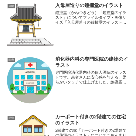
入母屋造りの鐘撞堂のイラスト
建物
鐘撞堂（かねつきどう）「鐘撞堂のイラ
スト」についてファイルタイプ・画像サ
イズ「入母屋造りの鐘撞堂のイラスト」
の画像ファイル情報ファイル
名:kanetsukidou.pngファイルタイ
プ:image/PNG（背景透過）ファイルサイ
ズ:22KB...
消化器内科の専門医院の建物のイ
医療
ラスト
専門医院消化器内科の個人医院のイラス
トです。患者さんに安心感を与える、柔
らかいタッチで仕上げました。診療案内
の挿絵として使用したりすることで、ク
リニックの信頼性と親しみやすさをアピ
ールできます。同ジャンルのイラストが
豊富な素材サイト医療イラ...
カーポート付きの2階建ての住宅
建物
のイラスト
2階建ての家「カーポート付きの2階建て
の住宅のイラスト」についてこぢんまり