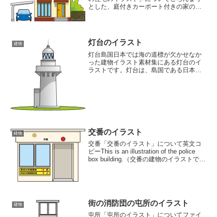
とした、庭付きカーポート付きの家のイ
ラストです。 屋根は切妻の瓦屋根、壁
はモルタル造りの清楚な庶民のマイホー
ムのイラストです。ダウンロード（コピ
ー＆ペースト）無料「カ...
灯台のイラスト
建物
灯台島国日本では海の道標が欠かせなか
った建物イラスト素材集にある灯台のイ
ラストです。灯台は、島国である日本に
は欠かせないものでした。古代から海上
交通や漁業が盛んだったとされている日
本では、海の道標としての「篝火（かが
りび）」や「灯明台」や「...
交番のイラスト
建物
交番「交番のイラスト」について英文コ
ピーThis is an illustration of the police
box building.（交番の建物のイラストで
す）In Japan, police boxes play a role ...
街の消防団の屯所のイラスト
建物
屯所「屯所のイラスト」についてファイ