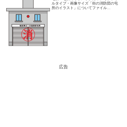
ルタイプ・画像サイズ「街の消防団の屯
所のイラスト」についてファイル
名:tonsyo.pngファイルタイ
プ:image/PNG（背景透過）ファイルサイ
ズ:4KBサイズ:535×688ピクセル制作ソフ
ト：Ad...
広告