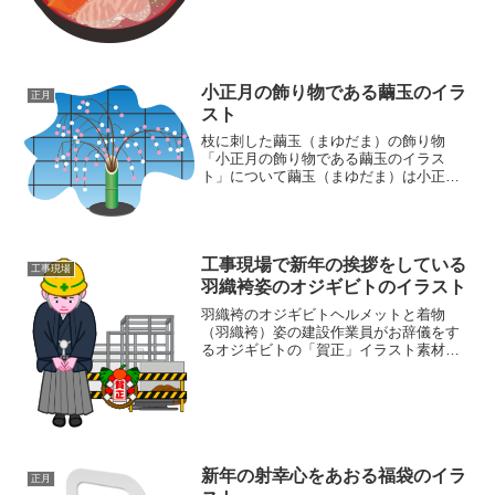
は、人参に鶏肉、ほうれん草、しいた
け、紅白かまぼこと多めです。雑煮は正
月料理の定番。どこの家庭にも...
小正月の飾り物である繭玉のイラ
正月
スト
枝に刺した繭玉（まゆだま）の飾り物
「小正月の飾り物である繭玉のイラス
ト」について繭玉（まゆだま）は小正月
の飾り物です。柳などの木の枝に、繭の
形にまるめた餅・団子などを多数つけて
作る縁起物です。 繭（まゆ）は蚕（かい
こ）のマユのこと。蚕の成長...
工事現場で新年の挨拶をしている
工事現場
羽織袴姿のオジギビトのイラスト
羽織袴のオジギビトヘルメットと着物
（羽織袴）姿の建設作業員がお辞儀をす
るオジギビトの「賀正」イラスト素材で
す。骨組みのある工事現場を背景に、黄
色の安全ヘルメットを着用し、紺色の羽
織袴（はかま）姿で深々とお辞儀（最敬
礼）をする男性のイラスト素...
新年の射幸心をあおる福袋のイラ
正月