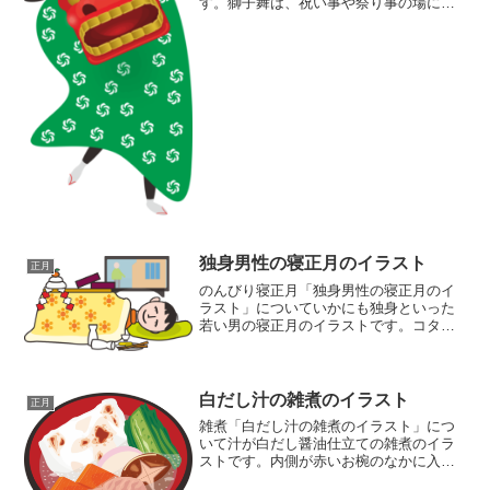
す。獅子舞は、祝い事や祭り事の場に登
場しますが、なんと言っても盛り上がる
のは正月の獅子舞です。正月に獅子舞が
行われるのは、その年の災いを追い払う
意味があります。そんなユー...
独身男性の寝正月のイラスト
正月
のんびり寝正月「独身男性の寝正月のイ
ラスト」についていかにも独身といった
若い男の寝正月のイラストです。コタツ
に潜って笑顔で眠っています。きっと楽
しい夢を見ているのでしょう。自堕落ほ
ど楽しいことはありません。テレビはつ
けっぱなし。コタツのまわ...
白だし汁の雑煮のイラスト
正月
雑煮「白だし汁の雑煮のイラスト」につ
いて汁が白だし醤油仕立ての雑煮のイラ
ストです。内側が赤いお椀のなかに入っ
ています。味は、比較的あっさり。具