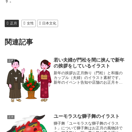
す。
正月
女性
日本文化
関連記事
若い夫婦が門松を間に挟んで新年
正月
の挨拶をしているイラスト
新年の挨拶お正月飾り（門松）と和服の
カップル（夫婦）のイラスト素材です。
新年のイベント告知や店舗のお正月キャ
ンペーンに使える、華やかなイラスト素
材です。羽織袴と着物を着用した笑顔の
男女と華やかな門松が、お客様を温かく
迎える雰囲気を演出します...
ユーモラスな獅子舞のイラスト
正月
獅子舞「ユーモラスな獅子舞のイラス
ト」について獅子舞はお正月の風物詩で