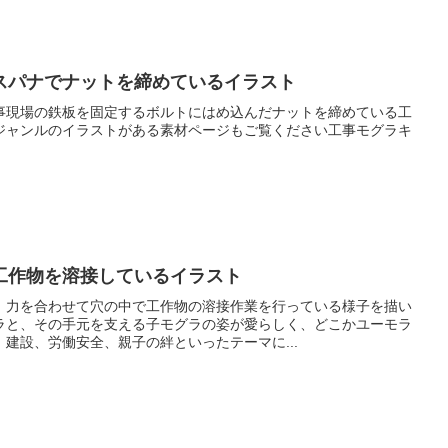
スパナでナットを締めているイラスト
事現場の鉄板を固定するボルトにはめ込んだナットを締めている工
ジャンルのイラストがある素材ページもご覧ください工事モグラキ
工作物を溶接しているイラスト
、力を合わせて穴の中で工作物の溶接作業を行っている様子を描い
ラと、その手元を支える子モグラの姿が愛らしく、どこかユーモラ
建設、労働安全、親子の絆といったテーマに...