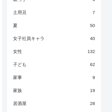
土用丑
7
夏
50
女子社員キャラ
40
女性
132
子ども
62
家事
9
家族
19
居酒屋
28