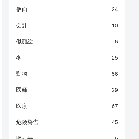
仮面
24
会計
10
似顔絵
6
冬
25
動物
56
医師
29
医療
67
危険警告
45
取っ手
6