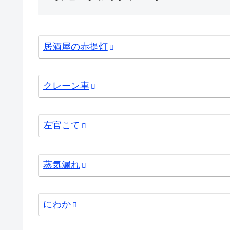
居酒屋の赤提灯
クレーン車
左官こて
蒸気漏れ
にわか