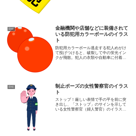
イラスト素材集
金融機関や店舗などに装備されて
防犯
いる防犯用カラーボールのイラス
ト
防犯用カラーボール逃走する犯人めがけ
て投げつけると、破裂して中の蛍光イン
クが飛散。犯人の衣類や自動車に付着し
て犯人の特定や追跡の手がかりとして役
に立つ防犯用カラーボールのイラストで
す。同ジャンルのイラストがある素材ペ
ージ防犯イラスト素材集
制止ポーズの女性警察官のイラス
防犯
ト
ストップ！厳しい表情で手の平を前に突
き出し、「ストップ」のサインを示して
いる女性警察官（婦人警官）のイラスト
です。同カテゴリーのイラストがある素
材ページ防犯イラスト素材集