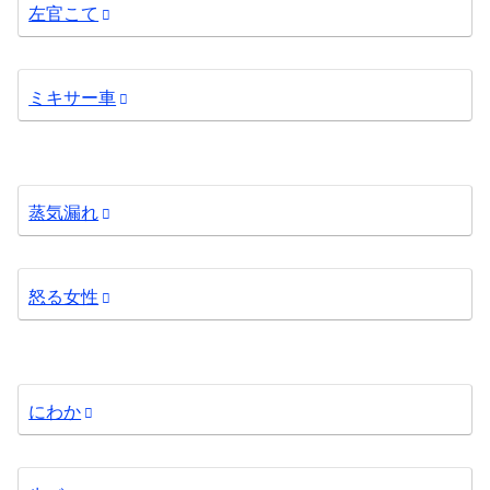
左官こて
ミキサー車
蒸気漏れ
怒る女性
にわか