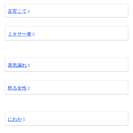
左官こて
ミキサー車
蒸気漏れ
怒る女性
にわか