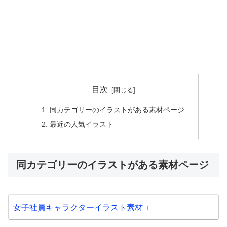
目次
同カテゴリーのイラストがある素材ページ
最近の人気イラスト
同カテゴリーのイラストがある素材ページ
女子社員キャラクターイラスト素材