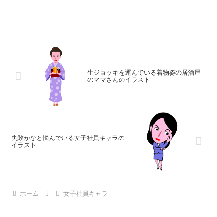
生ジョッキを運んでいる着物姿の居酒屋
のママさんのイラスト
失敗かなと悩んでいる女子社員キャラの
イラスト
ホーム
女子社員キャラ