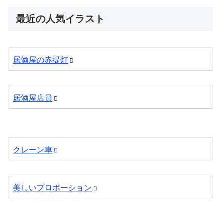
最近の人気イラスト
居酒屋の赤提灯
居酒屋店員
クレーン車
美しいプロポーション