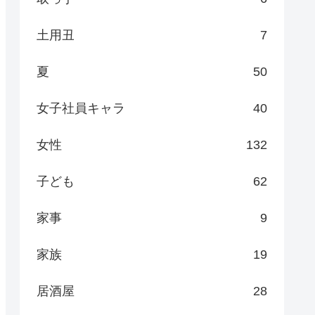
土用丑
7
夏
50
女子社員キャラ
40
女性
132
子ども
62
家事
9
家族
19
居酒屋
28