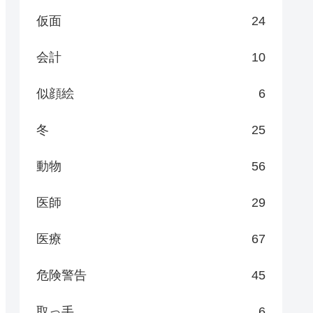
仮面
24
会計
10
似顔絵
6
冬
25
動物
56
医師
29
医療
67
危険警告
45
取っ手
6