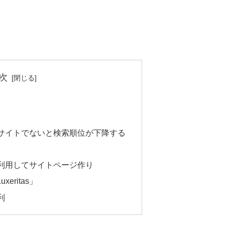
次
サイトでないと検索順位が下降する
利用してサイトページ作り
xeritas」
利