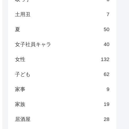
土用丑
7
夏
50
女子社員キャラ
40
女性
132
子ども
62
家事
9
家族
19
居酒屋
28