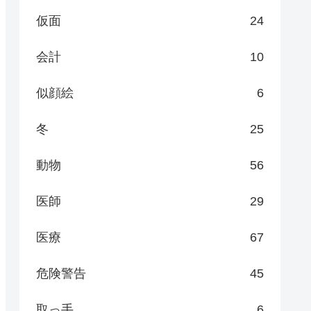
仮面
24
会計
10
似顔絵
6
冬
25
動物
56
医師
29
医療
67
危険警告
45
取っ手
6