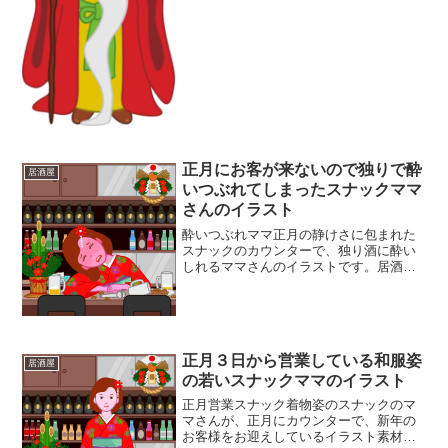
正月にお客が来ないので独りで酔
居酒屋
いつぶれてしまったスナックママ
さんのイラスト
酔いつぶれママ正月の静けさに包まれた
スナックのカウンターで、独り酒に酔い
しれるママさんのイラストです。居酒屋
や飲み屋の店主が迎える寂しい新年の雰
囲気を、鮮やかな和風の着物と、門松や
しめ縄飾りといった伝統的な正月飾りと
共に描きました。酔いつぶ...
正月３日から営業している和服姿
居酒屋
の若いスナックママのイラスト
正月営業スナック着物姿のスナックのマ
マさんが、正月にカウンターで、新年の
お客様をお迎えしているイラスト素材で