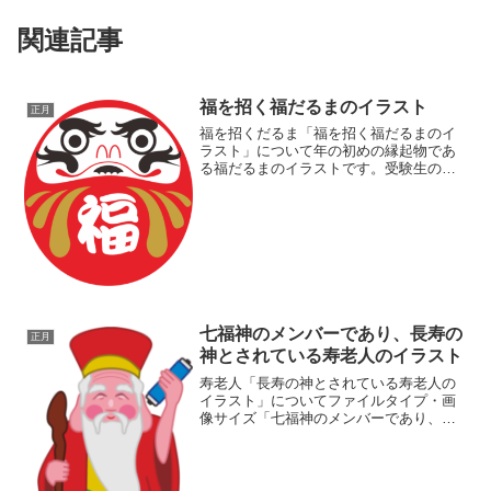
関連記事
福を招く福だるまのイラスト
正月
福を招くだるま「福を招く福だるまのイ
ラスト」について年の初めの縁起物であ
る福だるまのイラストです。受験生のあ
いだでは、「合格だるま」とならんで人
気が高い縁起物です。イラストの福だる
まをあなたの幸福にお役立てください。
ダウンロード（コピー＆ペ...
七福神のメンバーであり、長寿の
正月
神とされている寿老人のイラスト
寿老人「長寿の神とされている寿老人の
イラスト」についてファイルタイプ・画
像サイズ「七福神のメンバーであり、長
寿の神とされている寿老人のイラスト」
の画像ファイル情報ファイル
名:jyuroujin.pngファイルタイ
プ:image/PNG（背景...