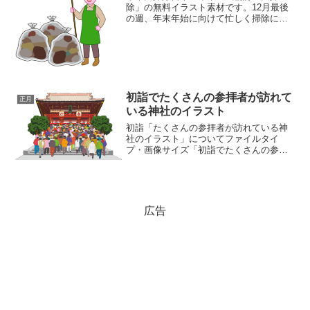
除」の無料イラスト素材です。12月最後
の週、年末年始に向けて忙しく掃除に励
む女性の姿と、大量のゴミ袋、そして
刻々と迫る年越しを表す日めくりカレン
ダー（12月27, 28, 29, 30, 31日）を描き
まし...
初詣でたくさんの参拝者が訪れて
正月
いる神社のイラスト
初詣「たくさんの参拝者が訪れている神
社のイラスト」についてファイルタイ
プ・画像サイズ「初詣でたくさんの参拝
者が訪れている神社のイラスト」の画像
ファイル情報ファイル名:hatsumoude.png
ファイルタイプ:image/PNG（背景透
過）...
広告