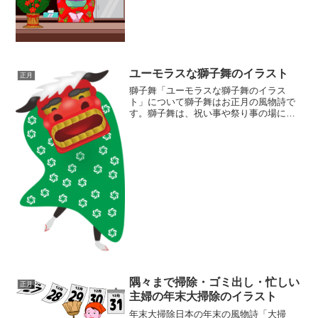
す。赤い着物姿のママさんがカウンター
で微笑んでいます。お正月をテーマにし
た和風イラスト素材です。店内には門松
やしめ縄飾り、お酒のボト...
ユーモラスな獅子舞のイラスト
正月
獅子舞「ユーモラスな獅子舞のイラス
ト」について獅子舞はお正月の風物詩で
す。獅子舞は、祝い事や祭り事の場に登
場しますが、なんと言っても盛り上がる
のは正月の獅子舞です。正月に獅子舞が
行われるのは、その年の災いを追い払う
意味があります。そんなユー...
隅々まで掃除・ゴミ出し・忙しい
正月
主婦の年末大掃除のイラスト
年末大掃除日本の年末の風物詩「大掃