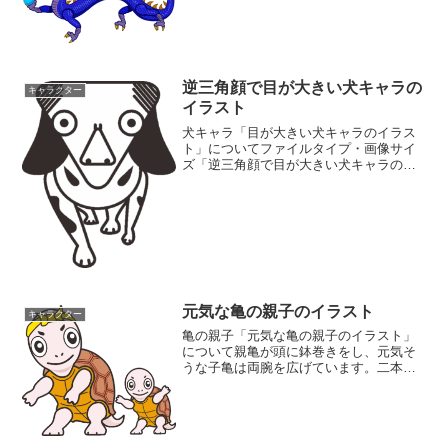
名:doragon08.pngファイルタイ
プ:image/PNG8ビット256ディザなし（背
景透過タイプ）ファイルサイズ:98KB画
像...
逆三角顔で目が大きい犬キャラの
キャラクター
イラスト
犬キャラ「目が大きい犬キャラのイラス
ト」についてファイルタイプ・画像サイ
ズ「逆三角顔で目が大きい犬キャラのイ
ラスト」の画像ファイル情報ファイル
名:inu.pngファイルタイ
プ:image/PNG（背景透過）ファイルサイ
ズ:7KB画像の大きさ...
元気な亀の親子のイラスト
キャラクター
亀の親子「元気な亀の親子のイラスト」
について親亀が頭に鉢巻きをし、元気そ
うな子亀は両腕を広げています。二本脚
で立っている元気な亀の親子のキャラク
ターイラストです。亀のキャラクターに
は、速度は遅いが確実に仕事をこなすと
いうイメージがあります。...