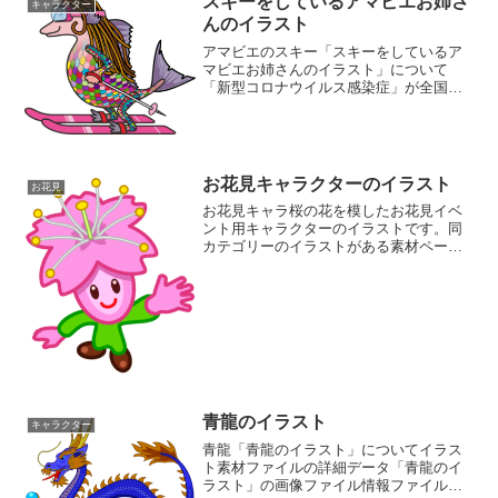
スキーをしているアマビエお姉さ
キャラクター
んのイラスト
アマビエのスキー「スキーをしているア
マビエお姉さんのイラスト」について
「新型コロナウイルス感染症」が全国的
に感染拡大傾向にあるなかで、大モテな
のが妖怪アマビエ。お菓子になったりブ
ローチになったり、人形になったり置物
になったり、様々なものに姿...
お花見キャラクターのイラスト
お花見
お花見キャラ桜の花を模したお花見イベ
ント用キャラクターのイラストです。同
カテゴリーのイラストがある素材ページ
お花見イラスト素材集キャラクターイラ
スト素材集
青龍のイラスト
キャラクター
青龍「青龍のイラスト」についてイラス
ト素材ファイルの詳細データ「青龍のイ
ラスト」の画像ファイル情報ファイル