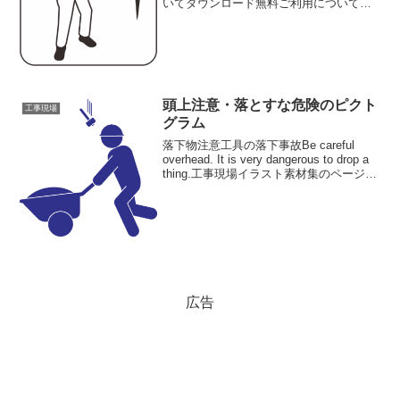
いてダウンロード無料ご利用について
「ツルハシを使っている建設作業員のア
イコン」は無料素材です。ご興味をお持
ちの方は、「ご利用規定」をご一読くだ
さいますようお願いいたし...
頭上注意・落とすな危険のピクト
工事現場
グラム
落下物注意工具の落下事故Be careful
overhead. It is very dangerous to drop a
thing.工事現場イラスト素材集のページに
ある工事ピクトグラムの「頭上注意・落
とすな危険のピクトグラム」をご紹...
広告