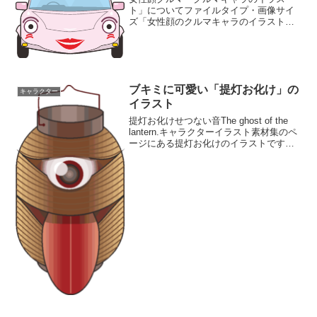
ト」についてファイルタイプ・画像サイ
ズ「女性顔のクルマキャラのイラスト」
の画像ファイル情報ファイル名：
kuruma.pngファイルタイ
プ:image/PNG（背景透過）ファイルサイ
ズ:7KB画像の大きさ:6...
ブキミに可愛い「提灯お化け」の
キャラクター
イラスト
提灯お化けせつない音The ghost of the
lantern.キャラクターイラスト素材集のペ
ージにある提灯お化けのイラストです。
ご覧の通りのブキミに可愛い提灯お化け
のイラストです。若者言葉にブサカワと
いうのがありますが、このイラスト...