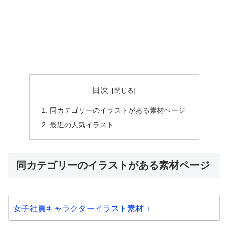
目次
同カテゴリーのイラストがある素材ページ
最近の人気イラスト
同カテゴリーのイラストがある素材ページ
女子社員キャラクターイラスト素材