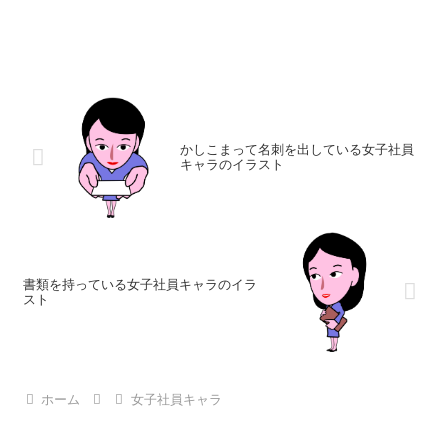
かしこまって名刺を出している女子社員
キャラのイラスト
書類を持っている女子社員キャラのイラ
スト
ホーム
女子社員キャラ