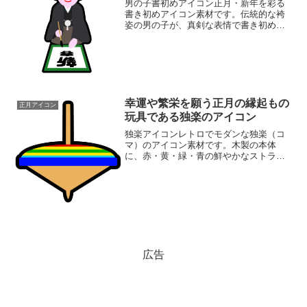
男の子書初めアイコン正月・新年を彩る
書き初めアイコン素材です。伝統的な袴
姿の男の子が、真剣な表情で書き初め
（毛筆）に取り組んでいる様子をモチー
フにしたアイコンです。新年の日本の文
化紹介、お正月関連のコンテンツに最適
です。背筋を伸ばし、気持ち...
幸運や繁栄を願う正月の縁起もの
正月アイコン
玩具である独楽のアイコン
独楽アイコンレトロでモダンな独楽（コ
マ）のアイコン素材です。木製の本体
に、赤・黄・緑・青の鮮やかなストライ
プ柄がデザインされています。お正月、
日本の伝統文化、昔ながらの遊び、子供
向けのコンテンツ、ホビー、おもちゃの
紹介、またはカラフルなデザ...
広告