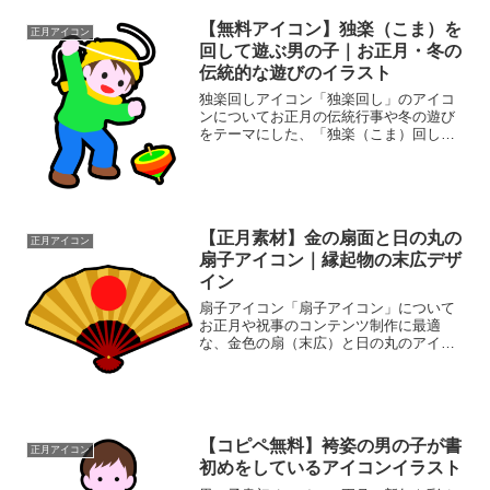
【無料アイコン】独楽（こま）を
正月アイコン
回して遊ぶ男の子｜お正月・冬の
伝統的な遊びのイラスト
独楽回しアイコン「独楽回し」のアイコ
ンについてお正月の伝統行事や冬の遊び
をテーマにした、「独楽（こま）回し」
をする男の子のアイコンです。鮮やかな
グリーンのトレーナーにブルーのズボ
ン、温かみのあるイエローのニット帽と
マフラーを身にまとった、冬...
【正月素材】金の扇面と日の丸の
正月アイコン
扇子アイコン｜縁起物の末広デザ
イン
扇子アイコン「扇子アイコン」について
お正月や祝事のコンテンツ制作に最適
な、金色の扇（末広）と日の丸のアイコ
ン素材です。シンプルなデザインで、
Webサイトのバナー、SNSの投稿、年賀
状のワンポイント、チラシの装飾に幅広
く対応しています。使い勝...
【コピペ無料】袴姿の男の子が書
正月アイコン
初めをしているアイコンイラスト