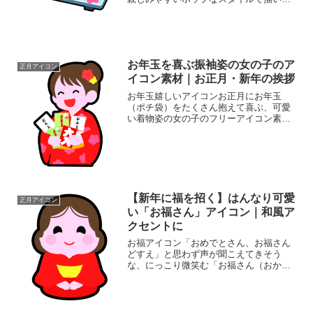
アイコン素材です。おすすめのポイント:
使いやすい構図: 盛り付けられた状態のイ
ラストなので、そのままお正月特集のバ
ナーやチラシに使用...
お年玉を喜ぶ振袖姿の女の子のア
正月アイコン
イコン素材｜お正月・新年の挨拶
お年玉嬉しいアイコンお正月にお年玉
（ポチ袋）をたくさん抱えて喜ぶ、可愛
い着物姿の女の子のフリーアイコン素材
です。「お年玉」「新年」「1月」「和
服」といった季節のキーワードを網羅し
ています。ポップで太めの輪郭線が目を
引くデザインで、Webサイ...
【新年に福を招く】はんなり可愛
正月アイコン
い「お福さん」アイコン｜和風ア
クセントに
お福アイコン「おめでとさん、お福さん
どすえ」と思わず声が聞こえてきそう
な、にっこり微笑む「お福さん（おか
め）」のアイコン素材です。伝統的なお
多福の福々しさをそのままに、現代の
WebデザインやSNSでも使いやすいポッ
プなキャラクター風に仕上げ...