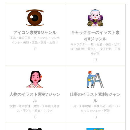
アイコン素材8ジャンル
キャラクターのイラスト素
工具・建設工事・クリスマス・ワンポ
材8ジャンル
イント・矢印・果物・正月・お祭り
キャラクター一般・忍者・仮面・ピエ
ロ・似顔絵・爺さん・ 女子社員・工事
モグラ
人物のイラスト素材7ジャン
仕事のイラスト素材6ジャン
ル
ル
女性・水着女性・男性・工事職人爺さ
工具・工事現場・事務用品・会計・い
ん・子ども・家族・ しぐさ
らっしゃいませ・医師