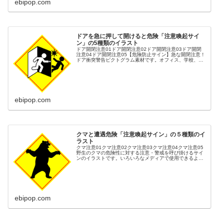
ebipop.com
ドアを急に押して開けると危険「注意喚起サイ
ン」の5種類のイラスト
ドア開閉注意01ドア開閉注意02ドア開閉注意03ドア開閉
注意04ドア開閉注意05【危険防止サイン】急な開閉注意！
ドア衝突警告ピクトグラム素材です。オフィス、学校、病
院など、人が頻繁に行き交う場所での安全対策に必須のイ
ラスト素材です。「慌てて...
ebipop.com
クマと遭遇危険「注意喚起サイン」の５種類のイ
ラスト
クマ注意01クマ注意02クマ注意03クマ注意04クマ注意05
野生のクマの危険性に対する注意・警戒を呼び掛けるサイ
ンのイラストです。いろいろなメディアで使用できるよう
に５種類の表示方法で描きました。ハイキング・農作業・
散歩・山麓・住宅街などの...
ebipop.com