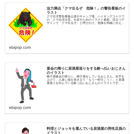
迫力満点「クマ出るぞ 危険！」の警告看板のイ
ラスト
クマ出没警告看板山道やキャンプ場、ハイキングコースで
の「クマ出没注意」を促すためのイラスト素材。目立つデ
ザインで「クマ出るぞ」と呼びかけ、危険を明確に伝えま
す。クマ危険、クマ出没注意、ハイキング注意、登山注
意、農作業注意などのキーワードに対...
ebipop.com
宴会の帰りに居酒屋巡りをする酔っ払いおじさん
のイラスト
梯子酒宴会の帰りに、梯子酒をしているおじさん。右手を
上げて、人差し指を突き立て「もう一軒行こう！」と居酒
屋巡りを叫んでいる酔っ払いおじさんのイラストです。同
カテゴリーのイラストがある素材ページ居酒屋イラスト素
材集
ebipop.com
料理とジョッキを運んでいる居酒屋の男性店員の
イラスト