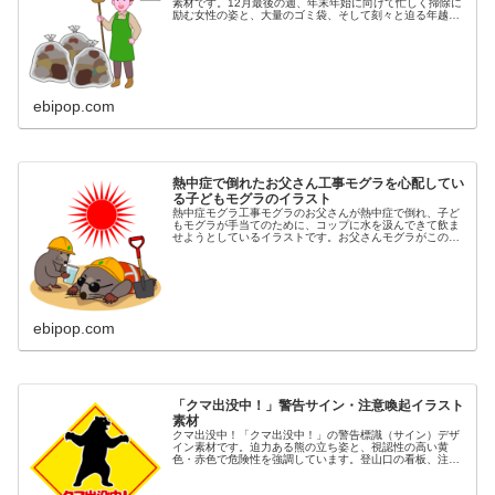
素材です。12月最後の週、年末年始に向けて忙しく掃除に
励む女性の姿と、大量のゴミ袋、そして刻々と迫る年越し
を表す日めくりカレンダー（12月27, 28, 29, 30, 31日）
を描きまし...
ebipop.com
熱中症で倒れたお父さん工事モグラを心配してい
る子どもモグラのイラスト
熱中症モグラ工事モグラのお父さんが熱中症で倒れ、子ど
もモグラが手当てのために、コップに水を汲んできて飲ま
せようとしているイラストです。お父さんモグラがこのま
ま亡くなりでもしたら、子どもモグラは明日から何を頼り
生きていけばいいのでしょう。非情...
ebipop.com
「クマ出没中！」警告サイン・注意喚起イラスト
素材
クマ出没中！「クマ出没中！」の警告標識（サイン）デザ
イン素材です。迫力ある熊の立ち姿と、視認性の高い黄
色・赤色で危険性を強調しています。登山口の看板、注意
喚起のポスター、自治体や観光地の安全対策、ウェブサイ
ト、チラシ、SNSでの情報発信に最...