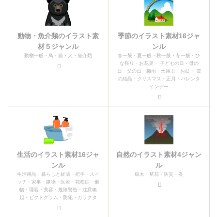
動物・魚介類のイラスト素
季節のイラスト素材16ジャ
材５ジャンル
ンル
動物一般・鳥・猫・犬・魚介類
春一般・夏一般・秋一般・冬一般・ひ
な祭り・お花見・ 子どもの日・母の
日・父の日・梅雨・土用丑・お盆・ 雪
の結晶・クリスマス・正月・バレンタ
インデー
生活のイラスト素材16ジャ
自然のイラスト素材4ジャン
ンル
ル
生活用品・暮らしと経済・把手・スイ
樹木・草花・防災・炎
ッチ・家事・建物・医療・花粉症・乗
物・理容・美容・危険警告・注意喚
起・ピクトグラム・防犯・ガラクタ