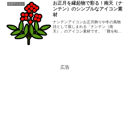
お正月を縁起物で彩る！南天（ナ
正月アイコン
ンテン）のシンプルなアイコン素
材
ナンテンアイコンお正月飾りや冬の風物
詩として親しまれる「ナンテン（南
天）」のアイコン素材です。 「難を転じ
て福となす」という言葉から、縁起の良
い植物として知られる南天を、シンプル
で視認性の高いアイコンに仕上げまし
た。くっきりとした黒の主線と...
広告