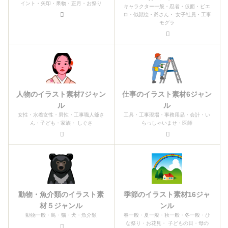
イント・矢印・果物・正月・お祭り
キャラクター一般・忍者・仮面・ピエ
ロ・似顔絵・爺さん・ 女子社員・工事
モグラ
人物のイラスト素材7ジャン
仕事のイラスト素材6ジャン
ル
ル
女性・水着女性・男性・工事職人爺さ
工具・工事現場・事務用品・会計・い
ん・子ども・家族・ しぐさ
らっしゃいませ・医師
動物・魚介類のイラスト素
季節のイラスト素材16ジャ
材５ジャンル
ンル
動物一般・鳥・猫・犬・魚介類
春一般・夏一般・秋一般・冬一般・ひ
な祭り・お花見・ 子どもの日・母の