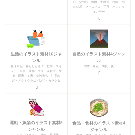
日・父の日・梅雨・土用丑・お盆・ 雪
の結晶・クリスマス・正月・バレンタ
インデー
生活のイラスト素材16ジャ
自然のイラスト素材4ジャン
ンル
ル
生活用品・暮らしと経済・把手・スイ
樹木・草花・防災・炎
ッチ・家事・建物・医療・花粉症・乗
物・理容・美容・危険警告・注意喚
起・ピクトグラム・防犯・ガラクタ
運動・娯楽のイラスト素材5
食品・食材のイラスト素材4
ジャンル
ジャンル
レジャー・スポーツ・音楽・居酒屋・