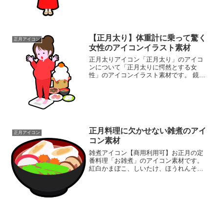
和風ゲームやアプリのアイコン、イベン
ト告知バナーなどに幅...
【正月太り】体重計に乗って驚く
正月アイコン
女性のアイコンイラスト素材
正月太りアイコン「正月太り」のアイコ
ンについて「正月太りに愕然とする女
性」のアイコンイラスト素材です。 鏡餅
やおせち料理を背景に、体重計の上でシ
ョックを受けている赤ジャージ姿の女性
を描きました。 年末年始の食べ過ぎ、冬
の運動不足による体重増...
正月料理に欠かせない雑煮のアイ
正月アイコン
コン素材
雑煮アイコン【商用利用可】お正月の定
番料理「お雑煮」のアイコン素材です。
紅白かまぼこ、しいたけ、ほうれんそ
う、ニンジンの輪切り、そしてこんがり
焼けた角餅が入った関東風のお雑煮を、
シンプルで使いやすいフラットデザイン
で仕上げました。視認性が高...