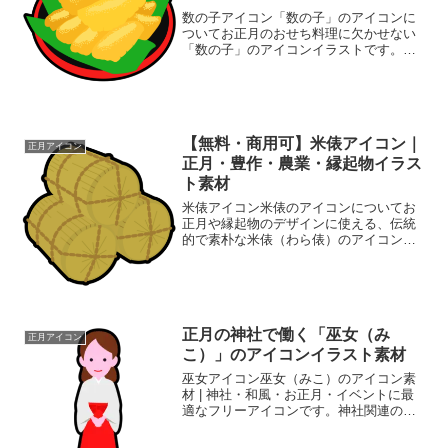
数の子アイコン「数の子」のアイコンに
ついてお正月のおせち料理に欠かせない
「数の子」のアイコンイラストです。子
孫繁栄の象徴である縁起物として、年賀
状のデザイン、スーパーのチラシ、飲食
店のお品書き、WEBサイトの季節行事コ
ンテンツに最適です。背...
【無料・商用可】米俵アイコン｜
正月アイコン
正月・豊作・農業・縁起物イラス
ト素材
米俵アイコン米俵のアイコンについてお
正月や縁起物のデザインに使える、伝統
的で素朴な米俵（わら俵）のアイコン素
材です。豊作、収穫祭、農業、和風イベ
ント、年賀状、ポスター、チラシ、Web
サイトの挿絵など幅広く活用できます。
シンプルで使いやすいフ...
正月の神社で働く「巫女（み
正月アイコン
こ）」のアイコンイラスト素材
巫女アイコン巫女（みこ）のアイコン素
材 | 神社・和風・お正月・イベントに最
適なフリーアイコンです。神社関連のウ
ェブサイト、お正月や初詣の特集記事、
地域や日本文化を紹介するコンテンツ、