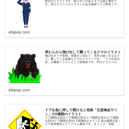
察官のイラストです。頼りがいのありそうな婦人警官で
す。同カテゴリーのイラストがある素材ページ防犯イラス
ト素材集女性イラスト素材集防災イラスト素材集
ebipop.com
草むらから飛び出して襲ってくるクマのイラスト
飛び出すクマ突然、草陰から現れて、両手の鋭い爪を立て
て、襲ってくる凶暴なクマのイラストです。「クマ出没注
意」の看板イラストとして効果的です。同カテゴリーのイ
ラストが豊富な素材ページ
ebipop.com
ドアを急に押して開けると危険「注意喚起サイ
ン」の5種類のイラスト
ドア開閉注意01ドア開閉注意02ドア開閉注意03ドア開閉
注意04ドア開閉注意05【危険防止サイン】急な開閉注意！
ドア衝突警告ピクトグラム素材です。オフィス、学校、病
院など、人が頻繁に行き交う場所での安全対策に必須のイ