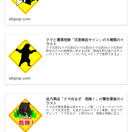
ラスト素材です。「慌てて...
ebipop.com
クマと遭遇危険「注意喚起サイン」の５種類のイ
ラスト
クマ注意01クマ注意02クマ注意03クマ注意04クマ注意05
野生のクマの危険性に対する注意・警戒を呼び掛けるサイ
ンのイラストです。いろいろなメディアで使用できるよう
に５種類の表示方法で描きました。ハイキング・農作業・
散歩・山麓・住宅街などの...
ebipop.com
迫力満点「クマ出るぞ 危険！」の警告看板のイ
ラスト
クマ出没警告看板山道やキャンプ場、ハイキングコースで
の「クマ出没注意」を促すためのイラスト素材。目立つデ
ザインで「クマ出るぞ」と呼びかけ、危険を明確に伝えま
す。クマ危険、クマ出没注意、ハイキング注意、登山注
意、農作業注意などのキーワードに対...