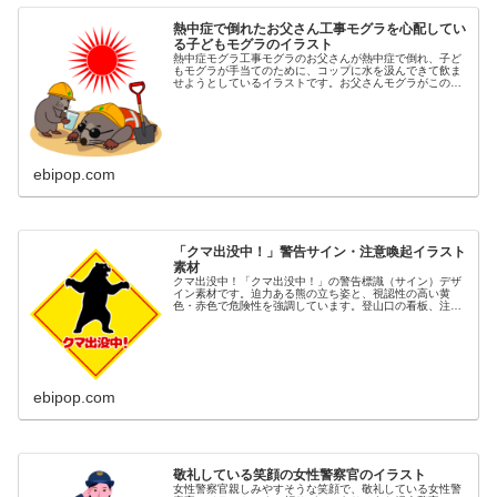
熱中症で倒れたお父さん工事モグラを心配してい
る子どもモグラのイラスト
熱中症モグラ工事モグラのお父さんが熱中症で倒れ、子ど
もモグラが手当てのために、コップに水を汲んできて飲ま
せようとしているイラストです。お父さんモグラがこのま
ま亡くなりでもしたら、子どもモグラは明日から何を頼り
生きていけばいいのでしょう。非情...
ebipop.com
「クマ出没中！」警告サイン・注意喚起イラスト
素材
クマ出没中！「クマ出没中！」の警告標識（サイン）デザ
イン素材です。迫力ある熊の立ち姿と、視認性の高い黄
色・赤色で危険性を強調しています。登山口の看板、注意
喚起のポスター、自治体や観光地の安全対策、ウェブサイ
ト、チラシ、SNSでの情報発信に最...
ebipop.com
敬礼している笑顔の女性警察官のイラスト
女性警察官親しみやすそうな笑顔で、敬礼している女性警