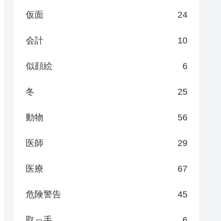
仮面
24
会計
10
似顔絵
6
冬
25
動物
56
医師
29
医療
67
危険警告
45
取っ手
6