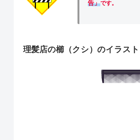
告」
です。
理髪店の櫛（クシ）のイラスト