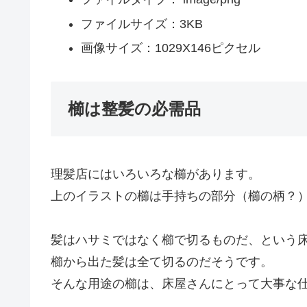
ファイルサイズ：3KB
画像サイズ：1029X146ピクセル
櫛は整髪の必需品
理髪店にはいろいろな櫛があります。
上のイラストの櫛は手持ちの部分（櫛の柄？
髪はハサミではなく櫛で切るものだ、という
櫛から出た髪は全て切るのだそうです。
そんな用途の櫛は、床屋さんにとって大事な