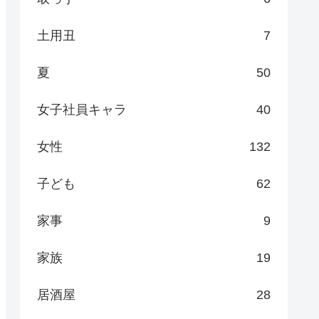
土用丑
7
夏
50
女子社員キャラ
40
女性
132
子ども
62
家事
9
家族
19
居酒屋
28