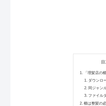
目
「理髪店の
ダウンロ
同ジャン
ファイル
櫛は整髪の