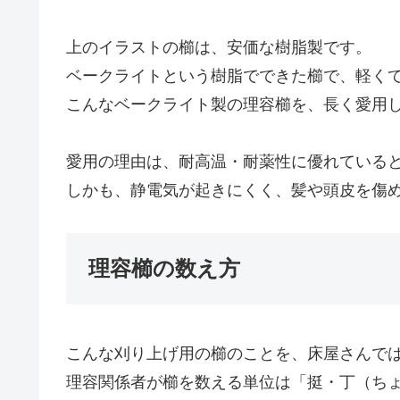
上のイラストの櫛は、安価な樹脂製です。
ベークライトという樹脂でできた櫛で、軽く
こんなベークライト製の理容櫛を、長く愛用
愛用の理由は、耐高温・耐薬性に優れている
しかも、静電気が起きにくく、髪や頭皮を傷
理容櫛の数え方
こんな刈り上げ用の櫛のことを、床屋さんで
理容関係者が櫛を数える単位は「挺・丁（ち