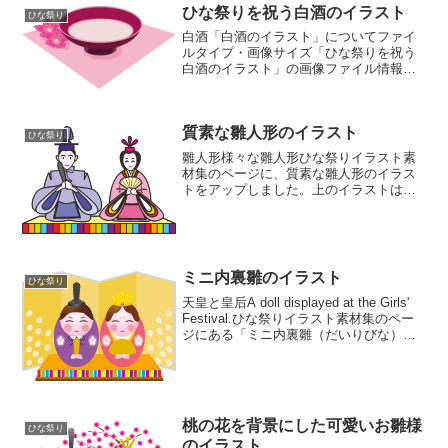
ひな祭りを祝う白酒のイラスト
ひな祭り
白酒「白酒のイラスト」についてファイ
ルタイプ・画像サイズ「ひな祭りを祝う
白酒のイラスト」の画像ファイル情報フ
ァイル名:shirozake.pngファイルタイ
プ:image/PNG（背景透過タイプ）ファイ
ルサイズ:19KB画像の大きさ:横80...
質素な雛人形のイラスト
ひな祭り
雛人形様々な雛人形ひな祭りイラスト素
材集のページに、質素な雛人形のイラス
トをアップしました。上のイラストは、
女雛と男雛がちょこんと座った、簡易内
裏雛です。３月３日の桃の節句の頃に飾
られる雛人形は、豪華なものから簡素な
ものまで様々です。三人官...
ミニ内裏雛のイラスト
ひな祭り
天皇と皇后A doll displayed at the Girls'
Festival.ひな祭りイラスト素材集のペー
ジにある「ミニ内裏雛（だいりびな）」
のイラストです。桃の花の模様をあしら
えた金屏風をうしろにおいて、卵型のカ
ラフルなミニ内...
桃の花を背景にした可愛いお雛様
ひな祭り
のイラスト