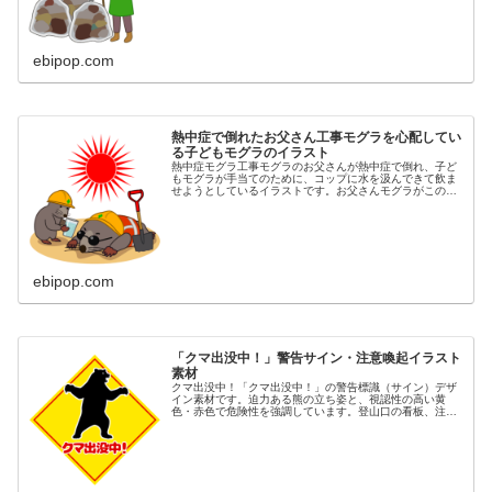
ebipop.com
熱中症で倒れたお父さん工事モグラを心配してい
る子どもモグラのイラスト
熱中症モグラ工事モグラのお父さんが熱中症で倒れ、子ど
もモグラが手当てのために、コップに水を汲んできて飲ま
せようとしているイラストです。お父さんモグラがこのま
ま亡くなりでもしたら、子どもモグラは明日から何を頼り
生きていけばいいのでしょう。非情...
ebipop.com
「クマ出没中！」警告サイン・注意喚起イラスト
素材
クマ出没中！「クマ出没中！」の警告標識（サイン）デザ
イン素材です。迫力ある熊の立ち姿と、視認性の高い黄
色・赤色で危険性を強調しています。登山口の看板、注意
喚起のポスター、自治体や観光地の安全対策、ウェブサイ
ト、チラシ、SNSでの情報発信に最...