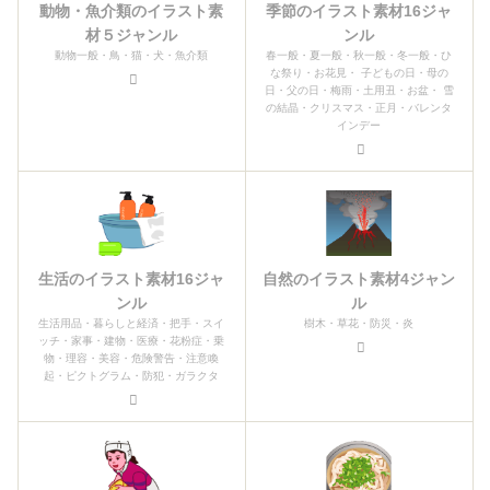
動物・魚介類のイラスト素
季節のイラスト素材16ジャ
材５ジャンル
ンル
動物一般・鳥・猫・犬・魚介類
春一般・夏一般・秋一般・冬一般・ひ
な祭り・お花見・ 子どもの日・母の
日・父の日・梅雨・土用丑・お盆・ 雪
の結晶・クリスマス・正月・バレンタ
インデー
生活のイラスト素材16ジャ
自然のイラスト素材4ジャン
ンル
ル
生活用品・暮らしと経済・把手・スイ
樹木・草花・防災・炎
ッチ・家事・建物・医療・花粉症・乗
物・理容・美容・危険警告・注意喚
起・ピクトグラム・防犯・ガラクタ