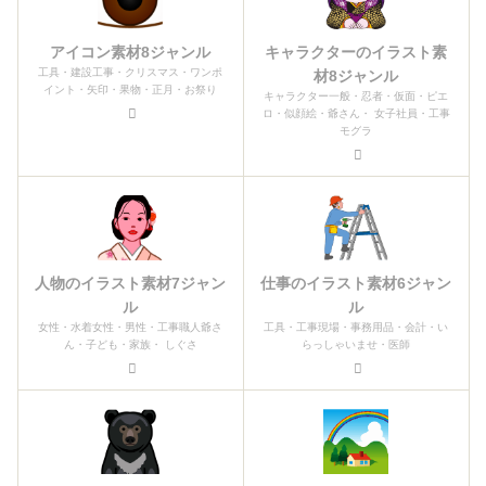
アイコン素材8ジャンル
キャラクターのイラスト素
工具・建設工事・クリスマス・ワンポ
材8ジャンル
イント・矢印・果物・正月・お祭り
キャラクター一般・忍者・仮面・ピエ
ロ・似顔絵・爺さん・ 女子社員・工事
モグラ
人物のイラスト素材7ジャン
仕事のイラスト素材6ジャン
ル
ル
女性・水着女性・男性・工事職人爺さ
工具・工事現場・事務用品・会計・い
ん・子ども・家族・ しぐさ
らっしゃいませ・医師