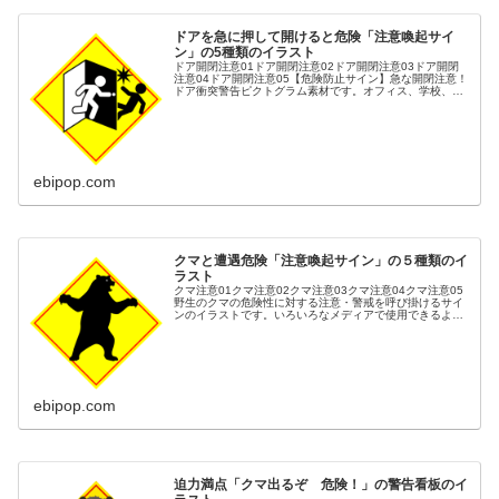
ドアを急に押して開けると危険「注意喚起サイ
ン」の5種類のイラスト
ドア開閉注意01ドア開閉注意02ドア開閉注意03ドア開閉
注意04ドア開閉注意05【危険防止サイン】急な開閉注意！
ドア衝突警告ピクトグラム素材です。オフィス、学校、病
院など、人が頻繁に行き交う場所での安全対策に必須のイ
ラスト素材です。「慌てて...
ebipop.com
クマと遭遇危険「注意喚起サイン」の５種類のイ
ラスト
クマ注意01クマ注意02クマ注意03クマ注意04クマ注意05
野生のクマの危険性に対する注意・警戒を呼び掛けるサイ
ンのイラストです。いろいろなメディアで使用できるよう
に５種類の表示方法で描きました。ハイキング・農作業・
散歩・山麓・住宅街などの...
ebipop.com
迫力満点「クマ出るぞ 危険！」の警告看板のイ