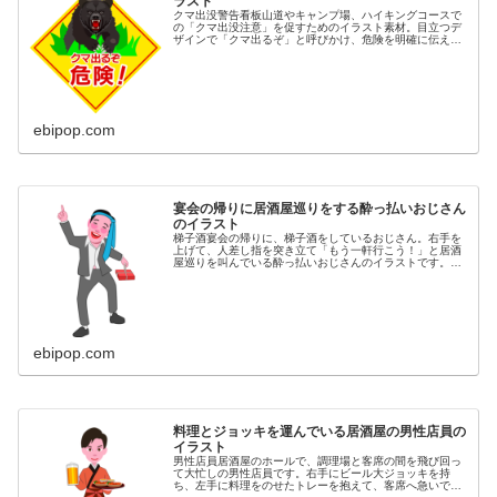
ラスト
クマ出没警告看板山道やキャンプ場、ハイキングコースで
の「クマ出没注意」を促すためのイラスト素材。目立つデ
ザインで「クマ出るぞ」と呼びかけ、危険を明確に伝えま
す。クマ危険、クマ出没注意、ハイキング注意、登山注
意、農作業注意などのキーワードに対...
ebipop.com
宴会の帰りに居酒屋巡りをする酔っ払いおじさん
のイラスト
梯子酒宴会の帰りに、梯子酒をしているおじさん。右手を
上げて、人差し指を突き立て「もう一軒行こう！」と居酒
屋巡りを叫んでいる酔っ払いおじさんのイラストです。同
カテゴリーのイラストがある素材ページ居酒屋イラスト素
材集
ebipop.com
料理とジョッキを運んでいる居酒屋の男性店員の
イラスト
男性店員居酒屋のホールで、調理場と客席の間を飛び回っ
て大忙しの男性店員です。右手にビール大ジョッキを持
ち、左手に料理をのせたトレーを抱えて、客席へ急いでい