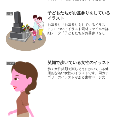
（合掌）お祈りする男性の全身イラスト
素材です。落ち着いた青いシャツにグレ
ーのスラックスという清潔感のある私服
子どもたちがお墓参りをしている
お盆
姿のため、かしこまりすぎ...
イラスト
お墓参り「お墓参りをしているイラス
ト」についてイラスト素材ファイルの詳
細データ「子どもたちがお墓参りをして
いるイラスト」の画像ファイル情報ファ
イル名:hakamairi04.pngファイルタイ
プ:image/PNG8ビット256ディザなし（...
笑顔で歩いている女性のイラスト
しぐさ
歩く女性笑顔で楽しそうに歩いている健
康的な若い女性のイラストです。同カテ
ゴリーのイラストがある素材ページ女性
イラスト素材集しぐさイラスト素材集