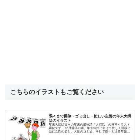
こちらのイラストもご覧ください
隅々まで掃除・ゴミ出し・忙しい主婦の年末大掃
除のイラスト
年末大掃除日本の年末の風物詩「大掃除」の無料イラスト
素材です。12月最後の週、年末年始に向けて忙しく掃除に
励む女性の姿と、大量のゴミ袋、そして刻々と迫る年越し
を表す日めくりカレンダー（12月27, 28, 29, 30, 31日）
を描きまし...