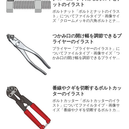
ットのイラスト
ボルトナット「ボルトとナットのイラス
ト」についてファイルタイプ・画像サイ
ズ「クロームメッキの六角ボルトとナッ
トのイラスト」の画像ファイル情報ファ
イル名:bolt.pngファイルタイ
プ:image/PNG（背景透過）ファイルサイ
つかみ口の開け幅を調節できるプ
工具
ズ:26KB画...
ライヤーのイラスト
プライヤー「プライヤーのイラスト」に
ついてファイルタイプ・画像サイズ「つ
かみ口の開け幅を調節できるプライヤー
のイラスト」の画像ファイル情報ファイ
ル名:pliers.pngファイルタイ
プ:image/PNG（背景透過タイプ）ファイ
ルサイズ:2...
番線やクギを切断するボルトカッ
工具
ターのイラスト
ボルトカッター「ボルトカッターのイラ
スト」についてファイルタイプ・画像サ
イズ「番線やクギを切断するボルトカッ
ターのイラスト」の画像ファイル情報フ
ァイル名:bolt-cutters.pngファイルタイ
プ:image/PNG（背景透過タイプ）フ...