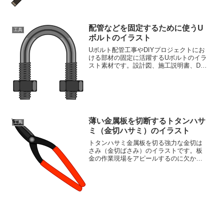
素材集
配管などを固定するために使うU
工具
ボルトのイラスト
Uボルト配管工事やDIYプロジェクトにお
ける部材の固定に活躍するUボルトのイラ
スト素材です。設計図、施工説明書、DIY
レシピなど、視覚的な説明が必要な場面
で効果を発揮します。技術, DIY, Uボル
ト, 1/2インチ, 丸型, イラスト, ...
薄い金属板を切断するトタンハサ
工具
ミ（金切ハサミ）のイラスト
トタンハサミ金属板を切る強力な金切は
さみ（金切ばさみ）のイラストです。板
金の作業現場をアピールするのに欠かせ
ないイラスト素材です。工具のイラスト
が豊富な素材ページもご覧ください工具
イラスト素材集