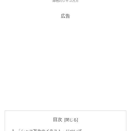
緑色のシャコ万力
広告
目次