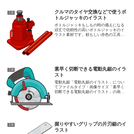
クルマのタイヤ交換などで使うボ
工具
トルジャッキのイラスト
ボトルジャッキもしもの時の備えになる
頑丈で信頼性の高いボトルジャッキのイ
ラスト素材です。頼もしい赤色の工具で
す。車のパンク修理など、緊急時の作業
をイメージさせ、安心感を提供します。
自動車保険、ロードサービス、防災関連
のコンテンツに最適です。...
素早く切断できる電動丸鋸のイラ
工具
スト
電動丸鋸「電動丸鋸のイラスト」につい
てファイルタイプ・画像サイズ「素早く
切断できる電動丸鋸のイラスト」の画像
ファイル情報ファイル名:marunoko01.png
ファイルタイプ:image/PNG（背景透過タ
イプ）ファイルサイズ:29KB画像...
握りやすいグリップの片刃鋸のイ
工具
ラスト