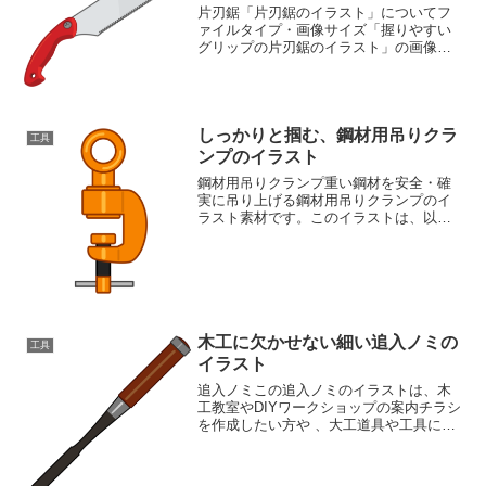
片刃鋸「片刃鋸のイラスト」についてフ
ァイルタイプ・画像サイズ「握りやすい
グリップの片刃鋸のイラスト」の画像フ
ァイル情報ファイル名:saw.pngファイル
タイプ:image/PNG（背景透過タイプ）フ
ァイルサイズ:13KB画像の大きさ:横67...
しっかりと掴む、鋼材用吊りクラ
工具
ンプのイラスト
鋼材用吊りクランプ重い鋼材を安全・確
実に吊り上げる鋼材用吊りクランプのイ
ラスト素材です。このイラストは、以下
の用途に最適です。建設現場や鉄工所関
連のウェブサイトや資料に鋼材の運搬・
吊り上げ作業の説明に安全管理に関する
啓発資料にその他、重量物...
木工に欠かせない細い追入ノミの
工具
イラスト
追入ノミこの追入ノミのイラストは、木
工教室やDIYワークショップの案内チラシ
を作成したい方や 、大工道具や工具に関
する記事を執筆しているブロガーさんに
おススメです。工具のイラストが豊富な
素材ページもご覧ください工具イラスト