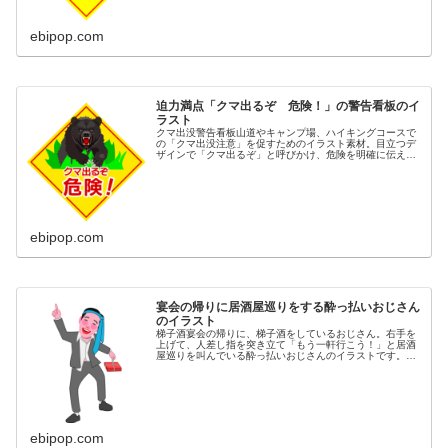
ebipop.com
迫力満点「クマ出るぞ 危険！」の警告看板のイ
ラスト
クマ出没警告看板山道やキャンプ場、ハイキングコースで
の「クマ出没注意」を促すためのイラスト素材。目立つデ
ザインで「クマ出るぞ」と呼びかけ、危険を明確に伝えま
す。クマ危険、クマ出没注意、ハイキング注意、登山注
意、農作業注意などのキーワードに対...
ebipop.com
宴会の帰りに居酒屋巡りをする酔っ払いおじさん
のイラスト
梯子酒宴会の帰りに、梯子酒をしているおじさん。右手を
上げて、人差し指を突き立て「もう一軒行こう！」と居酒
屋巡りを叫んでいる酔っ払いおじさんのイラストです。同
カテゴリーのイラストがある素材ページ居酒屋イラスト素
材集
ebipop.com