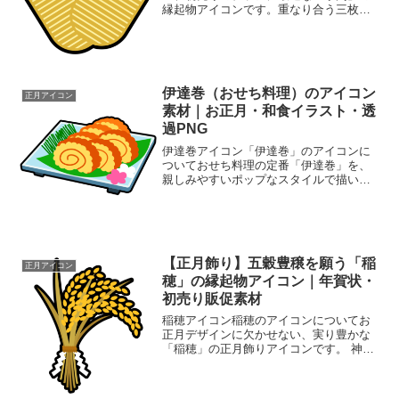
縁起物アイコンです。重なり合う三枚の
小判が、商売繁盛と景気の良さをアピー
ルします。華やかなゴールドカラーが、
お正月の特設ページを豪華に彩ります。
同ジャンルのアイコンが豊富...
伊達巻（おせち料理）のアイコン
正月アイコン
素材｜お正月・和食イラスト・透
過PNG
伊達巻アイコン「伊達巻」のアイコンに
ついておせち料理の定番「伊達巻」を、
親しみやすいポップなスタイルで描いた
アイコン素材です。おすすめのポイント:
使いやすい構図: 盛り付けられた状態のイ
ラストなので、そのままお正月特集のバ
ナーやチラシに使用...
【正月飾り】五穀豊穣を願う「稲
正月アイコン
穂」の縁起物アイコン｜年賀状・
初売り販促素材
稲穂アイコン稲穂のアイコンについてお
正月デザインに欠かせない、実り豊かな
「稲穂」の正月飾りアイコンです。 神聖
な紙垂（しで）が付いたデザインは、五
穀豊穣や商売繁盛を願う新年の販促物、
初売りバナー、Webサイトのヘッダー装