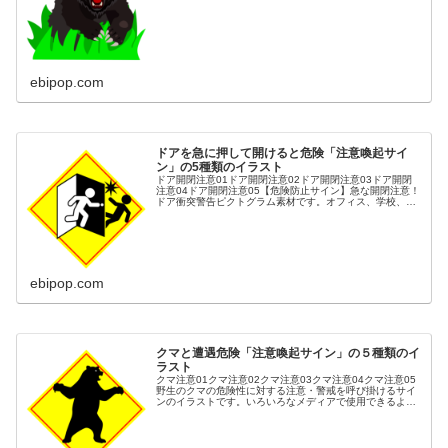
ebipop.com
ドアを急に押して開けると危険「注意喚起サイ
ン」の5種類のイラスト
ドア開閉注意01ドア開閉注意02ドア開閉注意03ドア開閉
注意04ドア開閉注意05【危険防止サイン】急な開閉注意！
ドア衝突警告ピクトグラム素材です。オフィス、学校、病
院など、人が頻繁に行き交う場所での安全対策に必須のイ
ラスト素材です。「慌てて...
ebipop.com
クマと遭遇危険「注意喚起サイン」の５種類のイ
ラスト
クマ注意01クマ注意02クマ注意03クマ注意04クマ注意05
野生のクマの危険性に対する注意・警戒を呼び掛けるサイ
ンのイラストです。いろいろなメディアで使用できるよう
に５種類の表示方法で描きました。ハイキング・農作業・
散歩・山麓・住宅街などの...