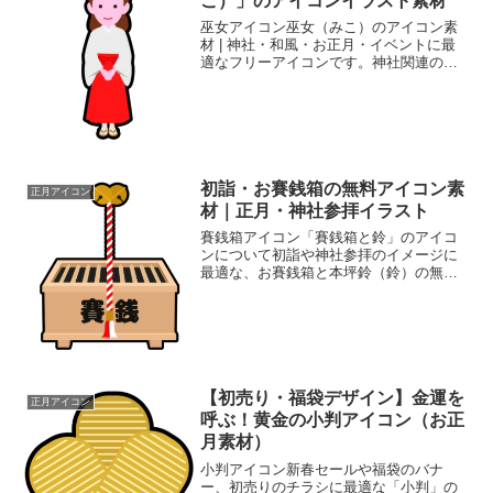
こ）」のアイコンイラスト素材
巫女アイコン巫女（みこ）のアイコン素
材 | 神社・和風・お正月・イベントに最
適なフリーアイコンです。神社関連のウ
ェブサイト、お正月や初詣の特集記事、
地域や日本文化を紹介するコンテンツ、
和風ゲームやアプリのアイコン、イベン
ト告知バナーなどに幅...
初詣・お賽銭箱の無料アイコン素
正月アイコン
材｜正月・神社参拝イラスト
賽銭箱アイコン「賽銭箱と鈴」のアイコ
ンについて初詣や神社参拝のイメージに
最適な、お賽銭箱と本坪鈴（鈴）の無料
アイコン素材です。フラットで視認性の
高いデザインのため、WEBサイトのアイ
コン、新春セールのバナー、年賀状のワ
ンポイントに最適。背景...
【初売り・福袋デザイン】金運を
正月アイコン
呼ぶ！黄金の小判アイコン（お正
月素材）
小判アイコン新春セールや福袋のバナ
ー、初売りのチラシに最適な「小判」の