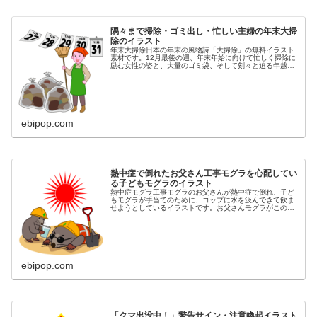
隅々まで掃除・ゴミ出し・忙しい主婦の年末大掃
除のイラスト
年末大掃除日本の年末の風物詩「大掃除」の無料イラスト
素材です。12月最後の週、年末年始に向けて忙しく掃除に
励む女性の姿と、大量のゴミ袋、そして刻々と迫る年越し
を表す日めくりカレンダー（12月27, 28, 29, 30, 31日）
を描きまし...
ebipop.com
熱中症で倒れたお父さん工事モグラを心配してい
る子どもモグラのイラスト
熱中症モグラ工事モグラのお父さんが熱中症で倒れ、子ど
もモグラが手当てのために、コップに水を汲んできて飲ま
せようとしているイラストです。お父さんモグラがこのま
ま亡くなりでもしたら、子どもモグラは明日から何を頼り
生きていけばいいのでしょう。非情...
ebipop.com
「クマ出没中！」警告サイン・注意喚起イラスト