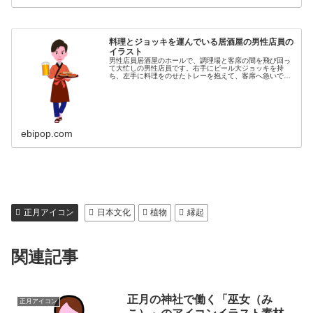
料理とジョッキを運んでいる居酒屋の男性店員の
イラスト
男性店員居酒屋のホールで、調理場と客席の間を飛び回っ
て大忙しの男性店員です。右手にビール大ジョッキを持
ち、左手に料理をのせたトレーを抱えて、客席へ急いでい
る男性店員のイラストです。同カテゴリーのイラストがあ
る素材サイト居酒屋イラスト素材集
ebipop.com
正月アイコン
日本文化
植物
縁起
関連記事
正月の神社で働く「巫女（み
正月アイコン