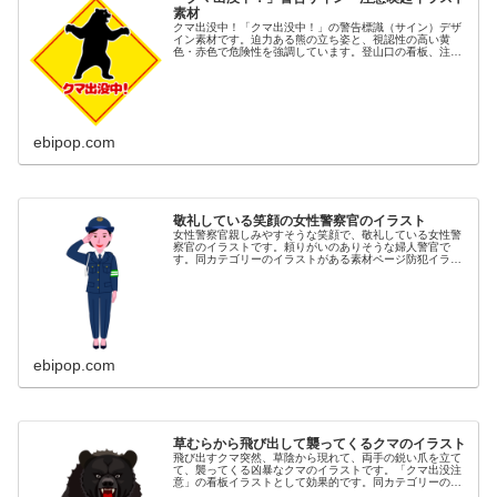
素材
クマ出没中！「クマ出没中！」の警告標識（サイン）デザ
イン素材です。迫力ある熊の立ち姿と、視認性の高い黄
色・赤色で危険性を強調しています。登山口の看板、注意
喚起のポスター、自治体や観光地の安全対策、ウェブサイ
ト、チラシ、SNSでの情報発信に最...
ebipop.com
敬礼している笑顔の女性警察官のイラスト
女性警察官親しみやすそうな笑顔で、敬礼している女性警
察官のイラストです。頼りがいのありそうな婦人警官で
す。同カテゴリーのイラストがある素材ページ防犯イラス
ト素材集女性イラスト素材集防災イラスト素材集
ebipop.com
草むらから飛び出して襲ってくるクマのイラスト
飛び出すクマ突然、草陰から現れて、両手の鋭い爪を立て
て、襲ってくる凶暴なクマのイラストです。「クマ出没注
意」の看板イラストとして効果的です。同カテゴリーのイ
ラストが豊富な素材ページ