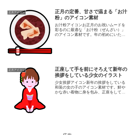
飾に最適。 パッと目...
正月の定番、甘さで温まる「お汁
正月アイコン
粉」のアイコン素材
お汁粉アイコンお正月のお祝いムードを
彩るのに最適な「お汁粉（ぜんざい）」
のアイコン素材です。年の初めにいただ
く縁起の良い甘味として、サイトやアプ
リに福を呼び込みましょう。紅白に見え
るお餅と小豆の彩りは、まさにハレの日
にぴったりです。同ジャン...
正座して手を前にそろえて新年の
正月アイコン
挨拶をしている少女のイラスト
少女挨拶アイコン新年の挨拶をしている
和装の女の子のアイコン素材です。鮮や
かな赤い着物に身を包み、正座をして、
両手を前にそろえて丁寧にお辞儀をして
いる様子は、日本の伝統的なお正月の雰
囲気にぴったりです。商用利用可能で、
PNG形式のため背景透過...