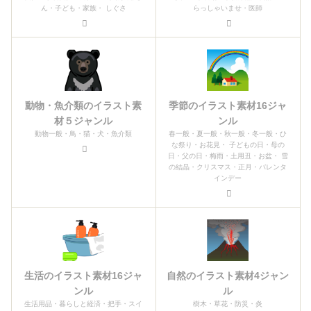
ん・子ども・家族・ しぐさ
らっしゃいませ・医師
動物・魚介類のイラスト素
季節のイラスト素材16ジャ
材５ジャンル
ンル
動物一般・鳥・猫・犬・魚介類
春一般・夏一般・秋一般・冬一般・ひ
な祭り・お花見・ 子どもの日・母の
日・父の日・梅雨・土用丑・お盆・ 雪
の結晶・クリスマス・正月・バレンタ
インデー
生活のイラスト素材16ジャ
自然のイラスト素材4ジャン
ンル
ル
生活用品・暮らしと経済・把手・スイ
樹木・草花・防災・炎